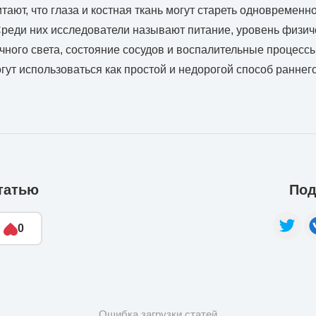
тают, что глаза и костная ткань могут стареть одновременн
реди них исследователи называют питание, уровень физиче
чного света, состояние сосудов и воспалительные процесс
огут использоваться как простой и недорогой способ ранне
татью
Под
0
Ошибка загрузки статей