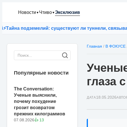
Новости
Чтиво
Эксклюзив
▼
▼
 подземелий: существуют ли туннели, связывающие 
Главная
/
В ФОКУСЕ
Ученые
Популярные новости
глаза 
The Conversation:
Ученые выяснили,
18.05.2026
ДАТА
АВТО
почему похудение
грозит возвратом
прежних килограммов
07.08.2026
👍 13