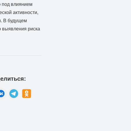
о под влиянием
ской активности,
ы. В будущем
го выявления риска
елиться: