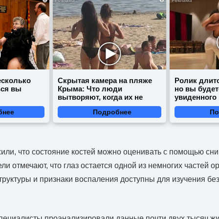
есколько
Скрытая камера на пляже
Ролик длитс
ься вы
Крыма: Что люди
но вы будет
вытворяют, когда их не
увиденного
видят...
бнее
Подробнее
По
ли, что состояние костей можно оценивать с помощью сни
ли отмечают, что глаз остается одной из немногих частей ор
труктуры и признаки воспаления доступны для изучения бе
пециалисты проанализировали данные почти двух тысяч жи