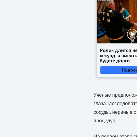
Ролик длится н
секунд, а смеят
будете долго
Подро
Ученые предположи
глаза. Исследовате
сосуды, нервные с
процедур.
На первом этапе с