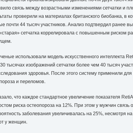
ило связь между возрастными изменениями сетчатки и пл
льтаты проверили на материалах британского биобанка, в к
е почти 44 тысяч участников. Анализ подтвердил ранее в
«старая» сетчатка коррелировала с повышенным риском р
ущем.
ученые использовали модель искусственного интеллекта Re
130 тысячах изображений сетчатки более чем 40 тысяч учас
следования здоровья. После этого систему применили для
пороза и переломов.
зало, что каждое стандартное увеличение показателя Reti
стом риска остеопороза на 12%. При этом у мужчин связь 
ятность заболевания увеличивалась на 25%, несмотря на 
ют у женщин.