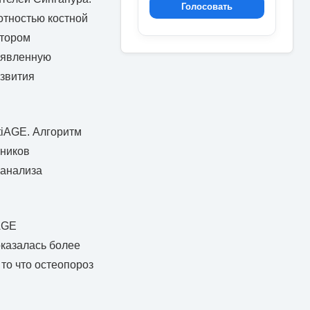
Голосовать
отностью костной
отором
ыявленную
азвития
tiAGE. Алгоритм
тников
 анализа
AGE
оказалась более
то что остеопороз