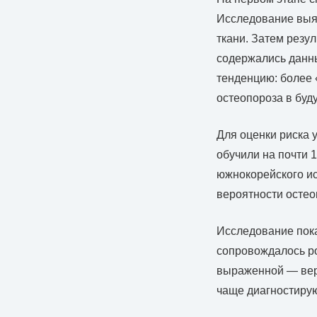
Исследование выяв
ткани. Затем резу
содержались данны
тенденцию: более 
остеопороза в буд
Для оценки риска 
обучили на почти 
южнокорейского ис
вероятности остео
Исследование пока
сопровождалось ро
выраженной — веро
чаще диагностиру