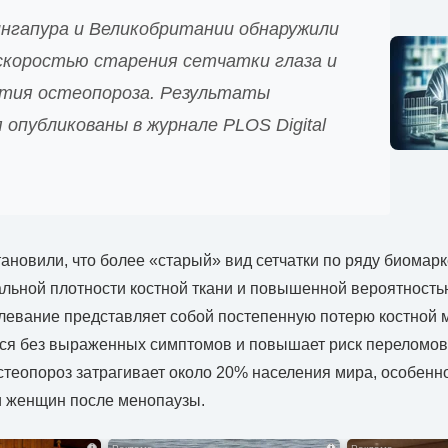
ингапура и Великобритании обнаружили
 скоростью старения сетчатки глаза и
ития остеопороза. Результаты
 опубликованы в журнале PLOS Digital
ановили, что более «старый» вид сетчатки по ряду биомарк
льной плотности костной ткани и повышенной вероятность
левание представляет собой постепенную потерю костной 
тся без выраженных симптомов и повышает риск переломов
стеопороз затрагивает около 20% населения мира, особенно
и женщин после менопаузы.
i
i