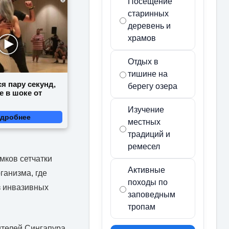
Посещение
старинных
деревень и
храмов
Отдых в
тишине на
я пару секунд,
берегу озера
е в шоке от
Изучение
дробнее
местных
традиций и
ремесел
мков сетчатки
Активные
ганизма, где
походы по
з инвазивных
заповедным
тропам
телей Сингапура.