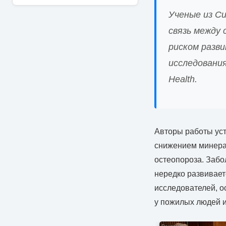
Ученые из С
связь между
риском разв
исследования
Health.
Авторы работы уст
снижением минера
остеопороза. Забо
нередко развивае
исследователей, о
у пожилых людей 