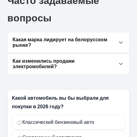
Часто задаваемые
вопросы
Какая марка лидирует на белорусском
рынке?
Лидером рынка остается компания «Белджи»,
Как изменились продажи
реализующая автомобили марок Belgee и
электромобилей?
Geely, с результатом 3,2 тысячи проданных
Спрос на электрокары показал существенный
авто за март.
рост на 85%, в марте покупателям было
передано 1,8 тысячи единиц такой техники.
Какой автомобиль вы бы выбрали для
покупки в 2026 году?
Классический бензиновый авто