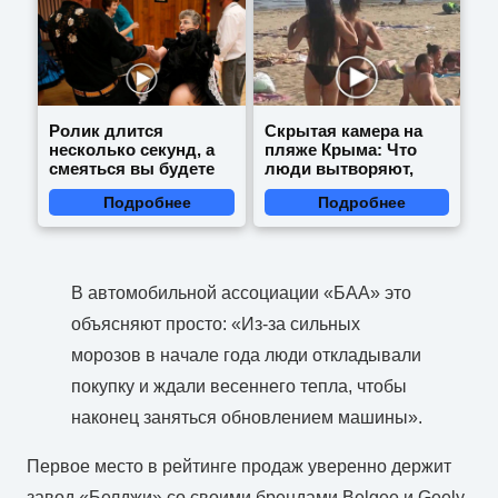
Ролик длится
Скрытая камера на
несколько секунд, а
пляже Крыма: Что
смеяться вы будете
люди вытворяют,
долго
когда их не видят...
Подробнее
Подробнее
В автомобильной ассоциации «БАА» это
объясняют просто: «Из-за сильных
морозов в начале года люди откладывали
покупку и ждали весеннего тепла, чтобы
наконец заняться обновлением машины».
Первое место в рейтинге продаж уверенно держит
завод «Белджи» со своими брендами Belgee и Geely.