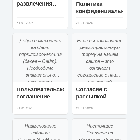
развлечения
передачи
Политика
информации, ...
для гостей на
конфиденциальности
свадьбе
31.01.2026
21.01.2026
Добро пожаловать
Если вы заполняете
на Сайт
регистрационную
https://discover24.ru/
форму на нашем
(далее – Сайт).
сайте – это
Необходимо
означает
внимательно
соглашение с нашей
прочитать
политикой
настоящее
конфиденциальности.
Пользовательское
Согласие с
Пользовательс...
...
соглашение
рассылкой
21.01.2026
21.01.2026
Наименование
Настоящее
издания:
Согласие на
discover24.ruНаучно-
обработку файлов