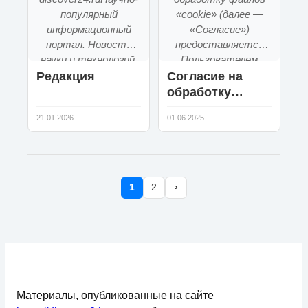
популярный
«cookie» (далее —
информационный
«Согласие»)
портал. Новости
предоставляется
науки и технологий,
Пользователем
автомобили и иск...
сайта,
Редакция
Согласие на
расположенного...
обработку
файлов «cookie»
21.01.2026
01.06.2025
1
2
›
Материалы, опубликованные на сайте