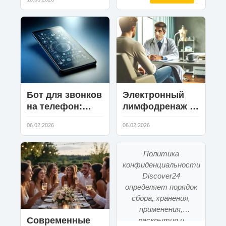
только в 1986
году
Бот для звонков
Электронный
на телефон:
лимфодренаж в
принцип работы
клинике Алтеро
06.02.2026
06.02.2026
и технологии
ASR/TTS
Политика
конфиденциальности
Discover24
определяет порядок
сбора, хранения,
применения,
Современные
раскрытия и