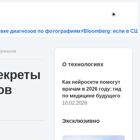
☀️
озов по фотографиям
⚡
Bloomberg: если в США запретят 
гурманов
О технологиях
екреты
Как нейросети помогут
ов
врачам в 2026 году: гид
по медицине будущего
10.02.2026
Эксклюзивно