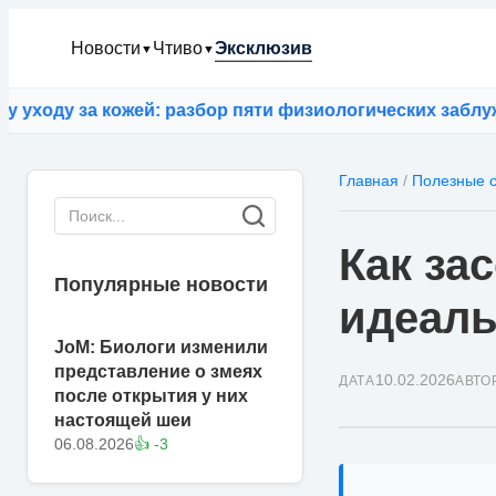
Новости
Чтиво
Эксклюзив
▼
▼
 кожей: разбор пяти физиологических заблуждений
⚡
ИИ 
Главная
/
Полезные с
Как за
Популярные новости
идеаль
JoM: Биологи изменили
представление о змеях
10.02.2026
ДАТА
АВТО
после открытия у них
настоящей шеи
06.08.2026
👍 -3