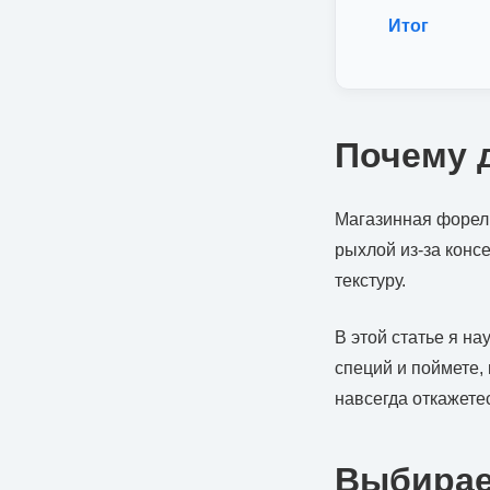
Итог
Почему 
Магазинная форель
рыхлой из-за конс
текстуру.
В этой статье я н
специй и поймете,
навсегда откажетес
Выбирае