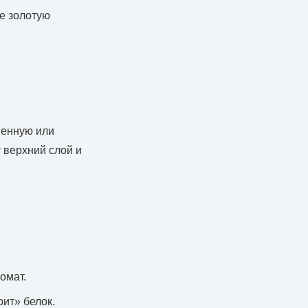
е золотую
менную или
 верхний слой и
омат.
рит» белок.