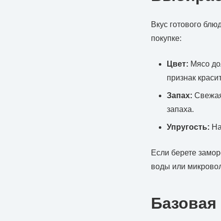
Вкус готового блюд
покупке:
Цвет:
Мясо до
признак краси
Запах:
Свежая
запаха.
Упругость:
На
Если берете замор
воды или микровол
Базовая