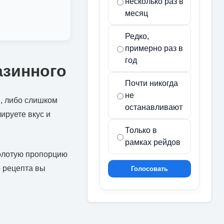
несколько раз в
месяц
Редко,
примерно раз в
год
азинного
Почти никогда
не
, либо слишком
останавливают
ируете вкус и
Только в
рамках рейдов
золотую пропорцию
о рецепта вы
Голосовать