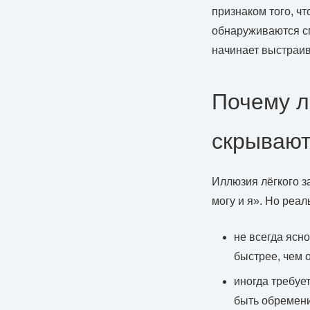
признаком того, ч
обнаруживаются с
начинает выстраив
Почему л
скрывают
Иллюзия лёгкого за
могу и я». Но реал
не всегда ясн
быстрее, чем о
иногда требуе
быть обремени