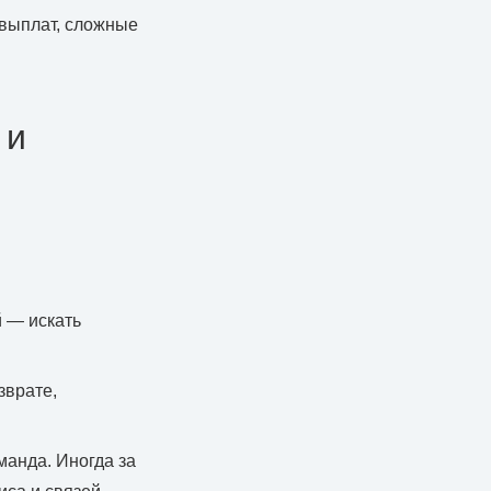
 выплат, сложные
 и
й — искать
зврате,
манда. Иногда за