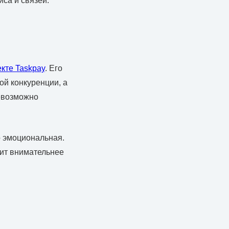
са и связей.
екте Taskpay
. Его
ой конкуренции, а
невозможно
о эмоциональная.
оит внимательнее