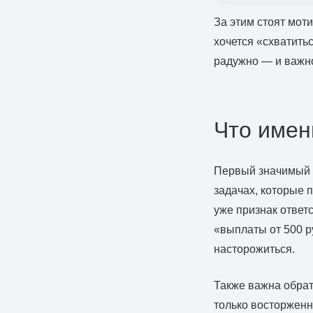
За этим стоят мот
хочется «схватить
радужно — и важно
Что имен
Первый значимый с
задачах, которые 
уже признак ответ
«выплаты от 500 ру
насторожиться.
Также важна обрат
только восторжен