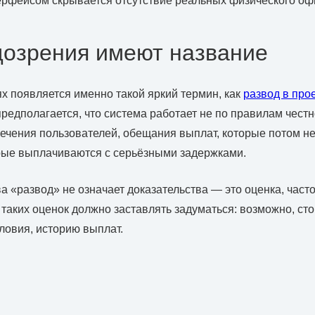
рфейсом скрывается отсутствие реальных физического офи
дозрения имеют название
ях появляется именно такой яркий термин, как
развод в про
предполагается, что система работает не по правилам честн
ечения пользователей, обещания выплат, которые потом 
рые выплачиваются с серьёзными задержками.
а «развод» не означает доказательства — это оценка, част
таких оценок должно заставлять задуматься: возможно, ст
словия, историю выплат.