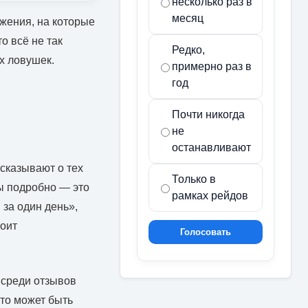
несколько раз в
месяц
жения, на которые
о всё не так
Редко,
х ловушек.
примерно раз в
год
Почти никогда
не
останавливают
сказывают о тех
Только в
ны подробно — это
рамках рейдов
 за один день»,
тоит
Голосовать
 среди отзывов
то может быть