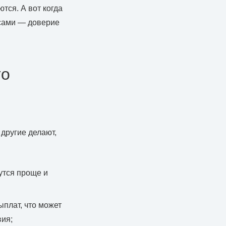
тся. А вот когда
сами — доверие
то
 другие делают,
жутся проще и
ыплат, что может
ия;