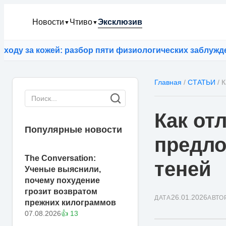
Новости
Чтиво
Эксклюзив
▼
▼
ожей: разбор пяти физиологических заблуждений
⚡
ИИ G
Главная
/
СТАТЬИ
/
К
Как от
Популярные новости
предло
The Conversation:
теней
Ученые выяснили,
почему похудение
грозит возвратом
26.01.2026
ДАТА
АВТО
прежних килограммов
07.08.2026
👍 13