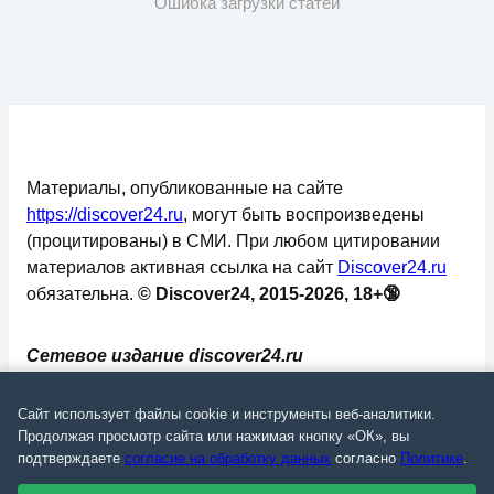
Ошибка загрузки статей
Материалы, опубликованные на сайте
https://discover24.ru
, могут быть воспроизведены
(процитированы) в СМИ. При любом цитировании
материалов активная ссылка на сайт
Discover24.ru
обязательна.
© Discover24, 2015-2026, 18+🔞
Сетевое издание discover24.ru
зарегистрировано в Федеральной службе по
надзору в сфере связи, информационных
Сайт использует файлы cookie и инструменты веб-аналитики.
технологий и массовых коммуникаций
Продолжая просмотр сайта или нажимая кнопку «ОК», вы
подтверждаете
согласие на обработку данных
согласно
Политике
.
(Роскомнадзор). Регистрационный номер: ЭЛ №
ФС 77 - 73793.