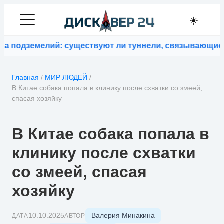
☀️
емелий: существуют ли туннели, связывающие контин
Главная
/
МИР ЛЮДЕЙ
/
В Китае собака попала в клинику после схватки со змеей,
спасая хозяйку
В Китае собака попала в
клинику после схватки
со змеей, спасая
хозяйку
Валерия Минакина
10.10.2025
ДАТА
АВТОР