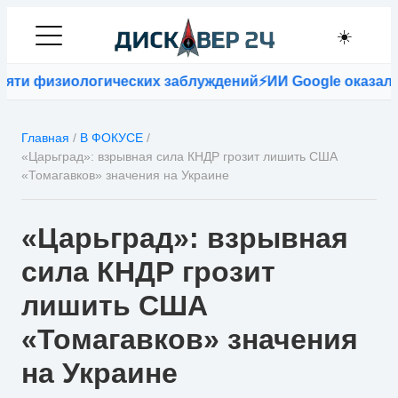
☀️
зиологических заблуждений
⚡
ИИ Google оказался точне
Главная
/
В ФОКУСЕ
/
«Царьград»: взрывная сила КНДР грозит лишить США
«Томагавков» значения на Украине
«Царьград»: взрывная
сила КНДР грозит
лишить США
«Томагавков» значения
на Украине