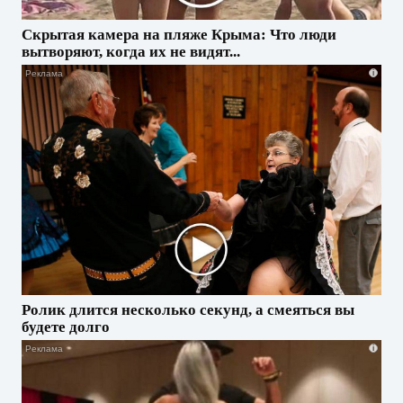
Скрытая камера на пляже Крыма: Что люди
вытворяют, когда их не видят...
i
Ролик длится несколько секунд, а смеяться вы
будете долго
i