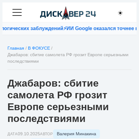
☀️
гических заблуждений
⚡
ИИ Google оказался точнее вра
Главная
/
В ФОКУСЕ
/
Джабаров: сбитие самолета РФ грозит Европе серьезными
последствиями
Джабаров: сбитие
самолета РФ грозит
Европе серьезными
последствиями
Валерия Минакина
09.10.2025
ДАТА
АВТОР