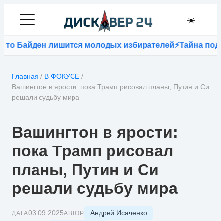
☀️
то Байден лишится молодых избирателей
⚡
Тайна подзем
Главная
/
В ФОКУСЕ
/
Вашингтон в ярости: пока Трамп рисовал планы, Путин и Си
решали судьбу мира
Вашингтон в ярости:
пока Трамп рисовал
планы, Путин и Си
решали судьбу мира
Андрей Исаченко
03.09.2025
ДАТА
АВТОР