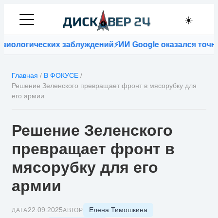
☀️
логических заблуждений
⚡
ИИ Google оказался точнее вр
Главная
/
В ФОКУСЕ
/
Решение Зеленского превращает фронт в мясорубку для
его армии
Решение Зеленского
превращает фронт в
мясорубку для его
армии
Елена Тимошкина
22.09.2025
ДАТА
АВТОР