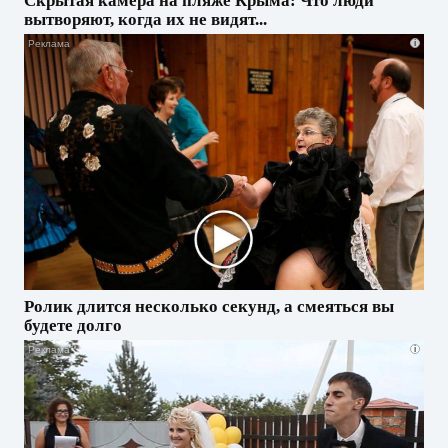
Скрытая камера на пляже Крыма: Что люди
вытворяют, когда их не видят...
i
Ролик длится несколько секунд, а смеяться вы
будете долго
i