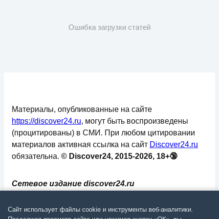
Ошибка загрузки статей
Материалы, опубликованные на сайте
https://discover24.ru
, могут быть воспроизведены
(процитированы) в СМИ. При любом цитировании
материалов активная ссылка на сайт
Discover24.ru
обязательна.
© Discover24, 2015-2026, 18+🔞
Сетевое издание discover24.ru
зарегистрировано в Федеральной службе по
надзору в сфере связи, информационных
Сайт использует файлы cookie и инструменты веб-аналитики.
технологий и массовых коммуникаций