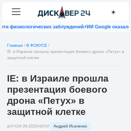
☀️
изиологических заблуждений
⚡
ИИ Google оказался точне
Главная
/
В ФОКУСЕ
/
IE: в Израиле прошла презентация боевого дрона «Петух» в
защитной клетке
IE: в Израиле прошла
презентация боевого
дрона «Петух» в
защитной клетке
Андрей Исаченко
04.09.2025
ДАТА
АВТОР