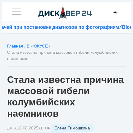
☀️
при постановке диагнозов по фотографиям
⚡
Bloomberg: 
Главная
/
В ФОКУСЕ
/
Стала известна причина массовой гибели колумбийских
наемников
Стала известна причина
массовой гибели
колумбийских
наемников
Елена Тимошкина
18.08.2025
ДАТА
АВТОР