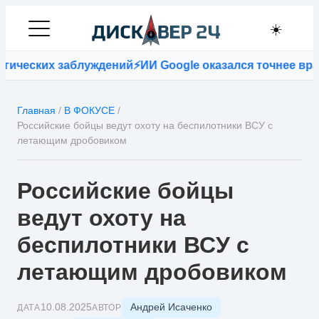
☀️
ических заблуждений
⚡
ИИ Google оказался точнее врач
Главная
/
В ФОКУСЕ
/
Российские бойцы ведут охоту на беспилотники ВСУ с
летающим дробовиком
Российские бойцы
ведут охоту на
беспилотники ВСУ с
летающим дробовиком
Андрей Исаченко
10.08.2025
ДАТА
АВТОР