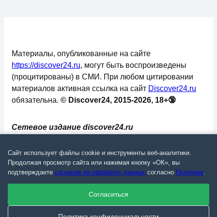
Материалы, опубликованные на сайте
https://discover24.ru
, могут быть воспроизведены
(процитированы) в СМИ. При любом цитировании
материалов активная ссылка на сайт
Discover24.ru
обязательна.
© Discover24, 2015-2026, 18+🔞
Сетевое издание discover24.ru
зарегистрировано в Федеральной службе по
надзору в сфере связи, информационных
Сайт использует файлы cookie и инструменты веб-аналитики.
технологий и массовых коммуникаций
Продолжая просмотр сайта или нажимая кнопку «ОК», вы
подтверждаете
согласие на обработку данных
согласно
Политике
.
(Роскомнадзор). Регистрационный номер: ЭЛ №
ФС 77 - 73793.
Согласиться
✅
📄
💬
🔐
📝
⚙️
Политика конфиденциальности