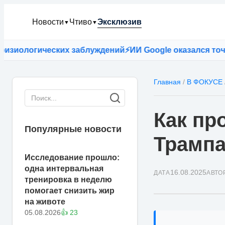
Новости
Чтиво
Эксклюзив
▼
▼
логических заблуждений
⚡
ИИ Google оказался точнее вр
Главная
/
В ФОКУСЕ
Как пр
Популярные новости
Трампа
Исследование прошло:
одна интервальная
16.08.2025
ДАТА
АВТО
тренировка в неделю
помогает снизить жир
на животе
05.08.2026
👍 23