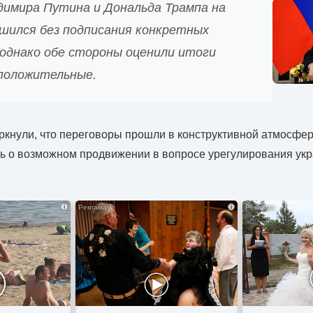
имира Путина и Дональда Трампа на
ршился без подписания конкретных
 однако обе стороны оценили итоги
 положительные.
кнули, что переговоры прошли в конструктивной атмосфер
ь о возможном продвижении в вопросе урегулирования укр
i
i