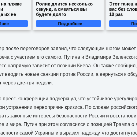
 на пляже
Ролик длится несколько
Этот танец 
ди
секунд, а смеяться вы
вас без сло
а их не
будете долго
10 раз
бнее
Подробнее
По
р после переговоров заявил, что следующим шагом может 
реча с участием его самого, Путина и Владимира Зеленског
ресс напрямую зависит от позиции Киева. Он также сообщил
ут вводить новые санкции против России, а вернуться к об
 через две-три недели.
 пресс-конференции подчеркнул, что устойчивое урегулир
ри устранении первопричин кризиса. По словам российског
ать законные интересы безопасности России и восстанов
пе и мире. Путин при этом согласился с позицией Трампа о
асности самой Украины и выразил надежду, что достигнуто