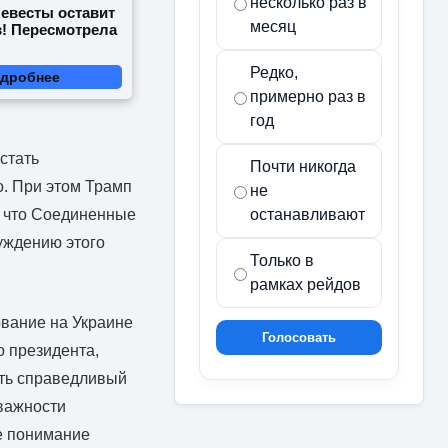
несколько раз в
невесты оставит
месяц
в! Пересмотрела
Редко,
дробнее
примерно раз в
год
стать
Почти никогда
о. При этом Трамп
не
останавливают
, что Соединенные
суждению этого
Только в
рамках рейдов
ование на Украине
Голосовать
о президента,
ить справедливый
 важности
е понимание