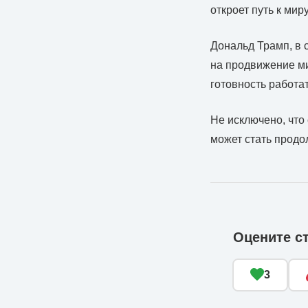
откроет путь к миру
Дональд Трамп, в 
на продвижение ми
готовность работа
Не исключено, что
может стать продо
Оцените с
3