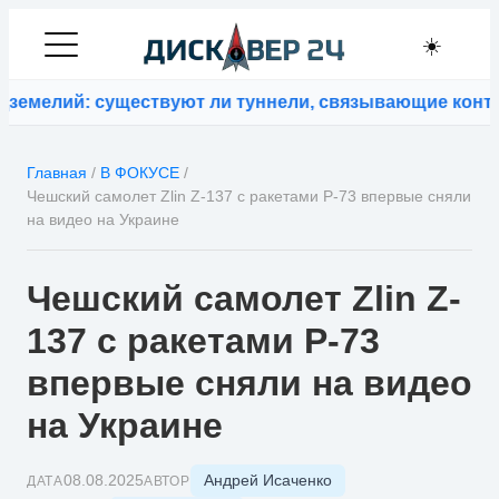
☀️
елий: существуют ли туннели, связывающие континен
Главная
/
В ФОКУСЕ
/
Чешский самолет Zlin Z-137 с ракетами Р-73 впервые сняли
на видео на Украине
Чешский самолет Zlin Z-
137 с ракетами Р-73
впервые сняли на видео
на Украине
Андрей Исаченко
08.08.2025
ДАТА
АВТОР