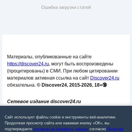
Ошибка загрузки статей
Материалы, опубликованные на сайте
https://discover24.ru
, могут быть воспроизведены
(процитированы) в СМИ. При любом цитировании
материалов активная ссылка на сайт
Discover24.ru
обязательна.
© Discover24, 2015-2026, 18+🔞
Сетевое издание discover24.ru
зарегистрировано в Федеральной службе по
надзору в сфере связи, информационных
Сайт использует файлы cookie и инструменты веб-аналитики.
технологий и массовых коммуникаций
Продолжая просмотр сайта или нажимая кнопку «ОК», вы
подтверждаете
согласие на обработку данных
согласно
Политике
.
(Роскомнадзор). Регистрационный номер: ЭЛ №