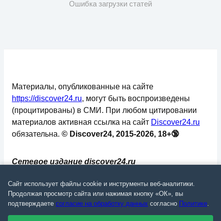
Ошибка загрузки статей
Материалы, опубликованные на сайте
https://discover24.ru
, могут быть воспроизведены
(процитированы) в СМИ. При любом цитировании
материалов активная ссылка на сайт
Discover24.ru
обязательна.
© Discover24, 2015-2026, 18+🔞
Сетевое издание discover24.ru
зарегистрировано в Федеральной службе по
Сайт использует файлы cookie и инструменты веб-аналитики.
надзору в сфере связи, информационных
Продолжая просмотр сайта или нажимая кнопку «ОК», вы
технологий и массовых коммуникаций
подтверждаете
согласие на обработку данных
согласно
Политике
.
(Роскомнадзор). Регистрационный номер: ЭЛ №
ФС 77 - 73793.