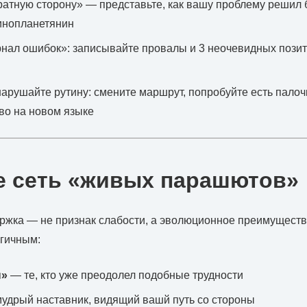
ратную сторону» — представьте, как вашу проблему решил 
инопланетянин
нал ошибок»: записывайте провалы и 3 неочевидных позит
нарушайте рутину: смените маршрут, попробуйте есть палоч
во на новом языке
е сеть «живых парашютов»
ржка — не признак слабости, а эволюционное преимуществ
огичным:
ы»
— те, кто уже преодолел подобные трудности
удрый наставник, видящий вашй путь со стороны