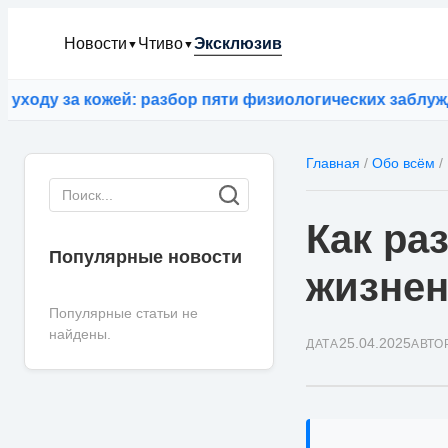
Новости
Чтиво
Эксклюзив
▼
▼
а кожей: разбор пяти физиологических заблуждений
⚡
ИИ
Главная
/
Обо всём
/
Как ра
Популярные новости
жизнен
Популярные статьи не
найдены.
25.04.2025
ДАТА
АВТО