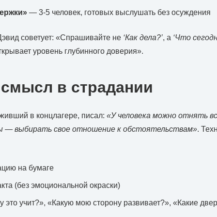
держки»
— 3-5 человек, готовых выслушать без осуждения
Дэвид советует: «Спрашивайте не
‘Как дела?’
, а
‘Что сегод
ткрывает уровень глубинного доверия».
 смысл в страдании
живший в концлагере, писал:
«У человека можно отнять вс
ды — выбирать свое отношение к обстоятельствам»
. Тех
ацию на бумаге
кта (без эмоциональной окраски)
му это учит?», «Какую мою сторону развивает?», «Какие двер