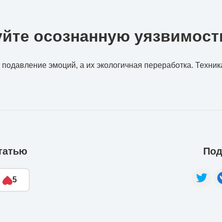
уйте осознанную уязвимост
 подавление эмоций, а их экологичная переработка. Техни
татью
Под
5