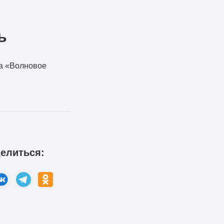
ь
ка «Волновое
елиться: