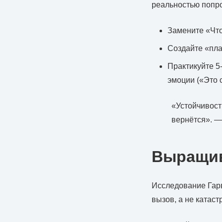
реальностью попр
Замените «Что
Создайте «пла
Практикуйте 5
эмоции («Это 
«Устойчивост
вернётся». —
Выращив
Исследование Гарв
вызов, а не катас