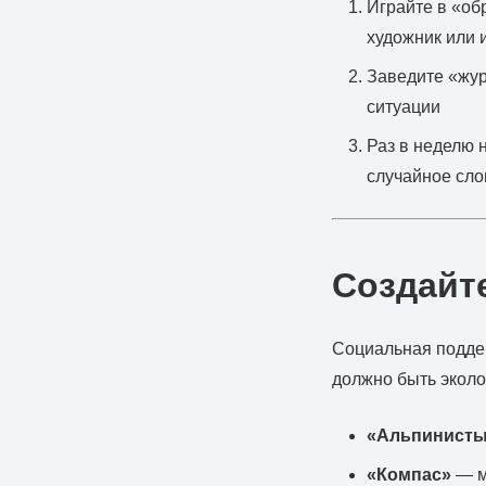
Играйте в «об
художник или 
Заведите «жур
ситуации
Раз в неделю 
случайное сло
Создайт
Социальная подде
должно быть экол
«Альпинист
«Компас»
— м