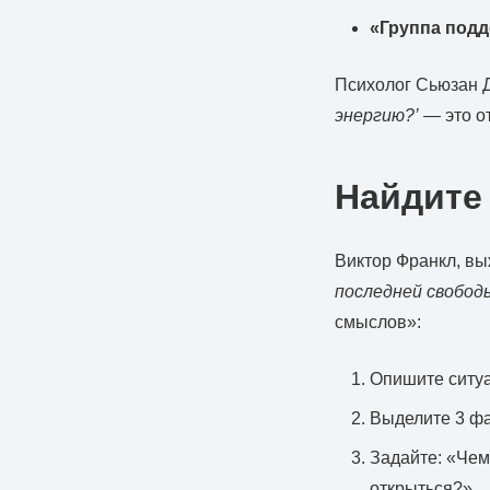
«Группа под
Психолог Сьюзан 
энергию?’
— это о
Найдите
Виктор Франкл, вы
последней свобо
смыслов»:
Опишите ситу
Выделите 3 фа
Задайте: «Че
открыться?»