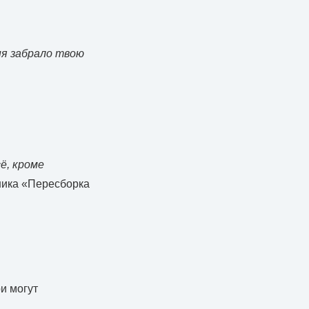
ня забрало твою
ё, кроме
ника «Пересборка
и могут