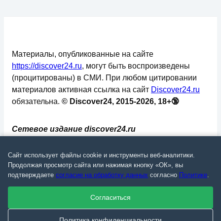
Материалы, опубликованные на сайте
https://discover24.ru
, могут быть воспроизведены
(процитированы) в СМИ. При любом цитировании
материалов активная ссылка на сайт
Discover24.ru
обязательна.
© Discover24, 2015-2026, 18+🔞
Сетевое издание discover24.ru
зарегистрировано в Федеральной службе по
надзору в сфере связи, информационных
Сайт использует файлы cookie и инструменты веб-аналитики.
технологий и массовых коммуникаций
Продолжая просмотр сайта или нажимая кнопку «ОК», вы
подтверждаете
согласие на обработку данных
согласно
Политике
.
(Роскомнадзор). Регистрационный номер: ЭЛ №
ФС 77 - 73793.
Согласиться
✅
📄
💬
🔐
📝
⚙️
Политика конфиденциальности