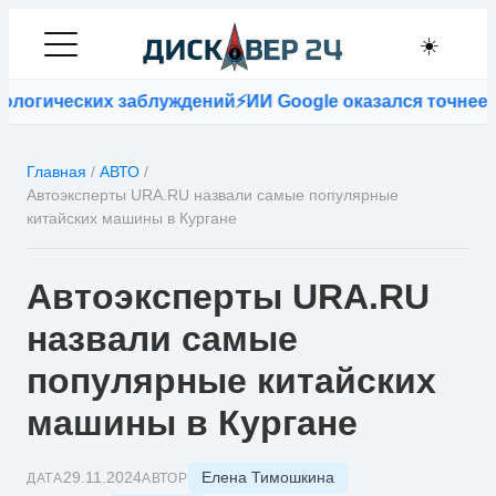
☀️
огических заблуждений
⚡
ИИ Google оказался точнее вра
Главная
/
АВТО
/
Автоэксперты URA.RU назвали самые популярные
китайских машины в Кургане
Автоэксперты URA.RU
назвали самые
популярные китайских
машины в Кургане
Елена Тимошкина
29.11.2024
ДАТА
АВТОР