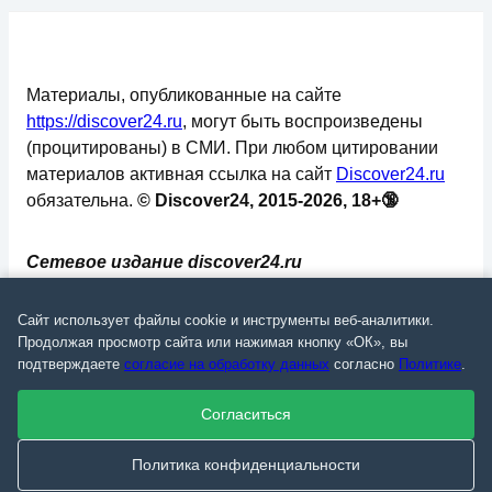
Материалы, опубликованные на сайте
https://discover24.ru
, могут быть воспроизведены
(процитированы) в СМИ. При любом цитировании
материалов активная ссылка на сайт
Discover24.ru
обязательна.
© Discover24, 2015-2026, 18+🔞
Сетевое издание discover24.ru
зарегистрировано в Федеральной службе по
надзору в сфере связи, информационных
Сайт использует файлы cookie и инструменты веб-аналитики.
технологий и массовых коммуникаций
Продолжая просмотр сайта или нажимая кнопку «ОК», вы
подтверждаете
согласие на обработку данных
согласно
Политике
.
(Роскомнадзор). Регистрационный номер: ЭЛ №
ФС 77 - 73793.
Согласиться
✅
📄
💬
🔐
📝
⚙️
Политика конфиденциальности