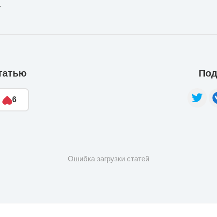
.
татью
Под
6
Ошибка загрузки статей