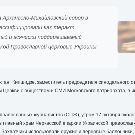
 Архангело-Михайловский собор в
лассифицировали как теракт,
ный и всячески поддерживаемый
ской Православной церковью Украины
хтанг Кипшидзе, заместитель председателя синодального о
 Церкви с обществом и СМИ Московского патриархата, в 
равославных журналистов (СПЖ), утром 17 октября около 
в главный храм Черкасской епархии Украинской православ
. Захватчики использовали оружие и перцовые баллончики,