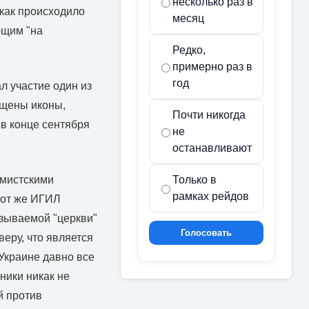
несколько раз в
 как происходило
месяц
ющим "на
Редко,
примерно раз в
год
л участие один из
ищены иконы,
Почти никогда
 в конце сентября
не
останавливают
емистскими
Только в
рамках рейдов
 тот же ИГИЛ
азываемой "церкви"
Голосовать
еру, что является
Украине давно все
ники никак не
й против