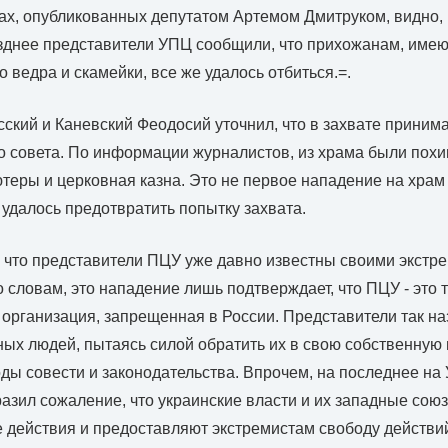
ах, опубликованных депутатом Артемом Дмитруком, видно,
озднее представители УПЦ сообщили, что прихожанам, име
 ведра и скамейки, все же удалось отбиться.=.
ский и Каневский Феодосий уточнил, что в захвате принима
о совета. По информации журналистов, из храма были пох
теры и церковная казна. Это не первое нападение на храм
удалось предотвратить попытку захвата.
 что представители ПЦУ уже давно известны своими экстр
о словам, это нападение лишь подтверждает, что ПЦУ - это
 организация, запрещенная в России. Представители так н
ых людей, пытаясь силой обратить их в свою собственную в
ы совести и законодательства. Впрочем, на последнее на 
азил сожаление, что украинские власти и их западные союз
е действия и предоставляют экстремистам свободу действи