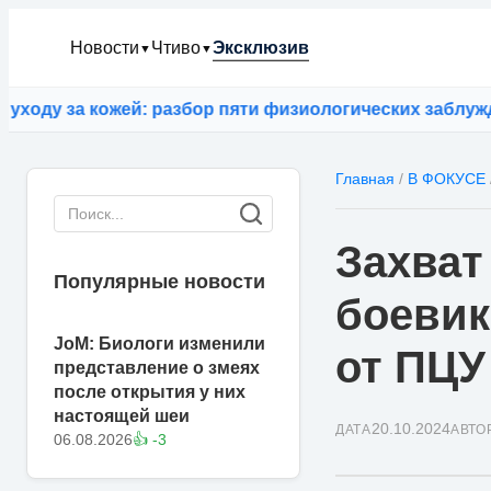
Новости
Чтиво
Эксклюзив
▼
▼
 за кожей: разбор пяти физиологических заблуждений
Главная
/
В ФОКУСЕ
Захват
Популярные новости
боевик
JoM: Биологи изменили
от ПЦУ
представление о змеях
после открытия у них
настоящей шеи
20.10.2024
ДАТА
АВТО
06.08.2026
👍 -3