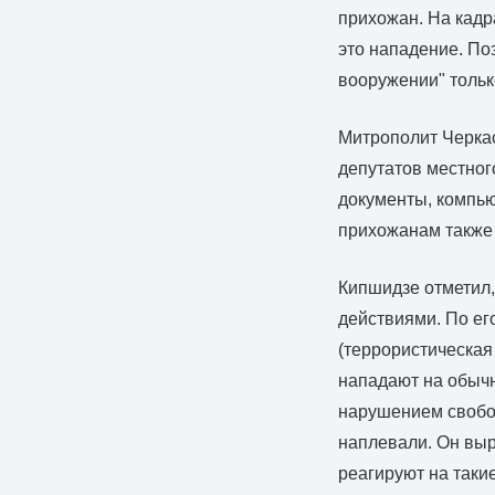
прихожан. На кадр
это нападение. П
вооружении" только
Митрополит Черкас
депутатов местног
документы, компью
прихожанам также 
Кипшидзе отметил,
действиями. По ег
(террористическая
нападают на обычн
нарушением свобод
наплевали. Он выр
реагируют на таки