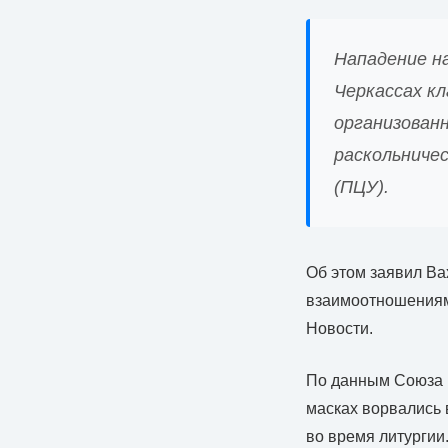
Нападение на
Черкассах к
организован
раскольниче
(ПЦУ).
Об этом заявил Ва
взаимоотношениям
Новости.
По данным Союза п
масках ворвались 
во время литургии