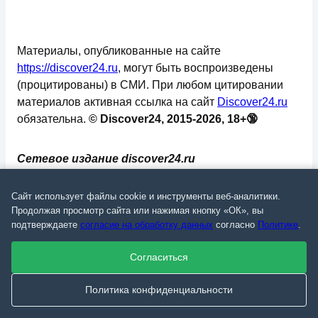
Материалы, опубликованные на сайте
https://discover24.ru
, могут быть воспроизведены
(процитированы) в СМИ. При любом цитировании
материалов активная ссылка на сайт
Discover24.ru
обязательна.
© Discover24, 2015-2026, 18+🔞
Сетевое издание discover24.ru
зарегистрировано в Федеральной службе по
надзору в сфере связи, информационных
Сайт использует файлы cookie и инструменты веб-аналитики.
технологий и массовых коммуникаций
Продолжая просмотр сайта или нажимая кнопку «ОК», вы
подтверждаете
согласие на обработку данных
согласно
Политике
.
(Роскомнадзор). Регистрационный номер: ЭЛ №
ФС 77 - 73793.
Согласиться
✅
📄
💬
🔐
📝
⚙️
Политика конфиденциальности