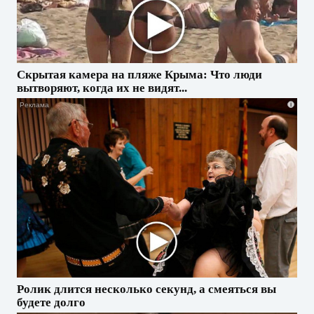
Скрытая камера на пляже Крыма: Что люди
вытворяют, когда их не видят...
i
Ролик длится несколько секунд, а смеяться вы
будете долго