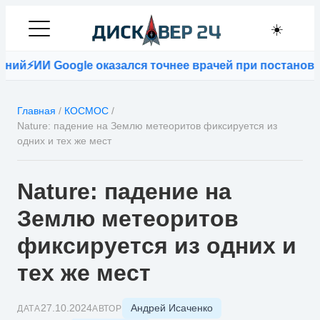
☀️
Google оказался точнее врачей при постановке диагн
Главная
/
КОСМОС
/
Nature: падение на Землю метеоритов фиксируется из
одних и тех же мест
Nature: падение на
Землю метеоритов
фиксируется из одних и
тех же мест
Андрей Исаченко
27.10.2024
ДАТА
АВТОР