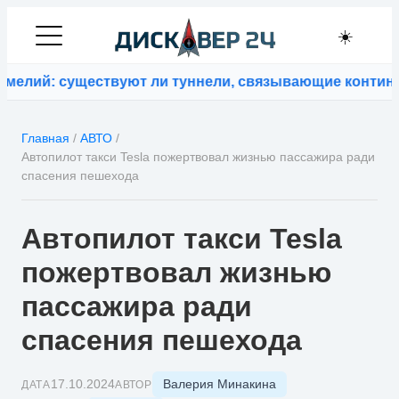
☀️
елий: существуют ли туннели, связывающие континен
Главная
/
АВТО
/
Автопилот такси Tesla пожертвовал жизнью пассажира ради
спасения пешехода
Автопилот такси Tesla
пожертвовал жизнью
пассажира ради
спасения пешехода
Валерия Минакина
17.10.2024
ДАТА
АВТОР