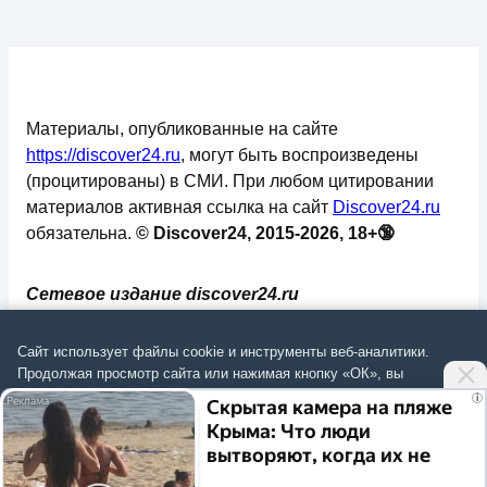
Материалы, опубликованные на сайте
https://discover24.ru
, могут быть воспроизведены
(процитированы) в СМИ. При любом цитировании
материалов активная ссылка на сайт
Discover24.ru
обязательна.
© Discover24, 2015-2026, 18+🔞
Сетевое издание discover24.ru
зарегистрировано в Федеральной службе по
надзору в сфере связи, информационных
Сайт использует файлы cookie и инструменты веб-аналитики.
технологий и массовых коммуникаций
Продолжая просмотр сайта или нажимая кнопку «ОК», вы
подтверждаете
согласие на обработку данных
согласно
Политике
.
(Роскомнадзор). Регистрационный номер: ЭЛ №
i
Скрытая камера на пляже
ФС 77 - 73793.
Крыма: Что люди
Согласиться
вытворяют, когда их не
✅
📄
💬
🔐
📝
⚙️
видят...