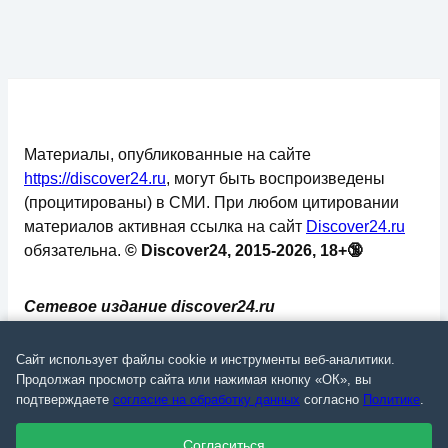
Материалы, опубликованные на сайте
https://discover24.ru
, могут быть воспроизведены
(процитированы) в СМИ. При любом цитировании
материалов активная ссылка на сайт
Discover24.ru
обязательна.
© Discover24, 2015-2026, 18+🔞
Сетевое издание discover24.ru
зарегистрировано в Федеральной службе по
надзору в сфере связи, информационных
Сайт использует файлы cookie и инструменты веб-аналитики.
технологий и массовых коммуникаций
Продолжая просмотр сайта или нажимая кнопку «ОК», вы
подтверждаете
согласие на обработку данных
согласно
Политике
.
(Роскомнадзор). Регистрационный номер: ЭЛ №
ФС 77 - 73793.
Согласиться