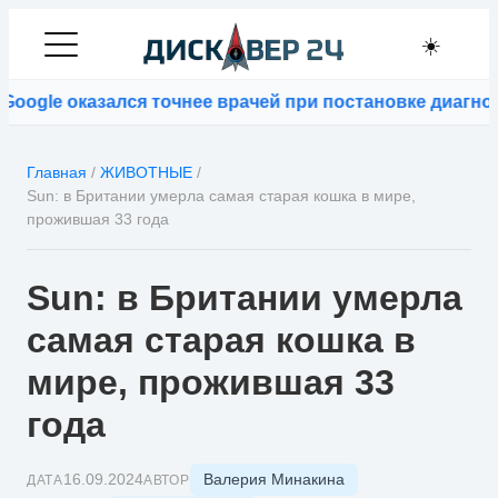
☀️
gle оказался точнее врачей при постановке диагнозо
Главная
/
ЖИВОТНЫЕ
/
Sun: в Британии умерла самая старая кошка в мире,
прожившая 33 года
Sun: в Британии умерла
самая старая кошка в
мире, прожившая 33
года
Валерия Минакина
16.09.2024
ДАТА
АВТОР