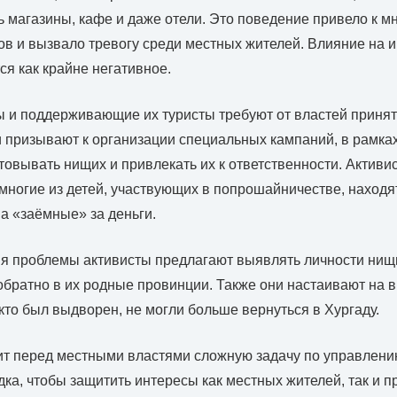
 магазины, кафе и даже отели. Это поведение привело к 
ов и вызвало тревогу среди местных жителей. Влияние на 
ся как крайне негативное.
 и поддерживающие их туристы требуют от властей приня
и призывают к организации специальных кампаний, в рамка
товывать нищих и привлекать их к ответственности. Активи
 многие из детей, участвующих в попрошайничестве, находят
 а «заёмные» за деньги.
я проблемы активисты предлагают выявлять личности нищ
обратно в их родные провинции. Также они настаивают на 
 кто был выдворен, не могли больше вернуться в Хургаду.
ит перед местными властями сложную задачу по управлени
ка, чтобы защитить интересы как местных жителей, так и 