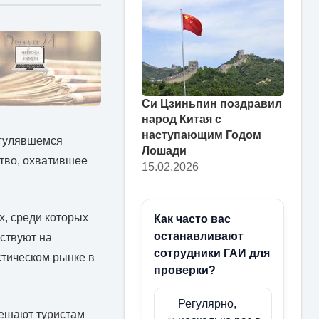
Си Цзиньпин поздравил
народ Китая с
наступающим Годом
згулявшемся
Лошади
тво, охватившее
15.02.2026
х, среди которых
Как часто вас
останавливают
йствуют на
сотрудники ГАИ для
стическом рынке в
проверки?
Регулярно,
мешают туристам