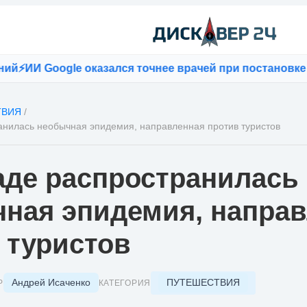
И Google оказался точнее врачей при постановке диаг
ТВИЯ
/
анилась необычная эпидемия, направленная против туристов
аде распространилась
ная эпидемия, напра
 туристов
Андрей Исаченко
ПУТЕШЕСТВИЯ
Р
КАТЕГОРИЯ