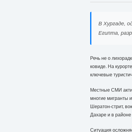
В Хургаде, о
Египта, разр
Речь не о лихорад
ковиде. На курорт
ключевые туристич
Местные СМИ актив
многие мигранты и
Шератон-стрит, во
Дахаре и в районе
Ситуация осложняе