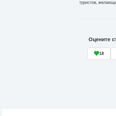
туристов, желающи
Оцените с
18