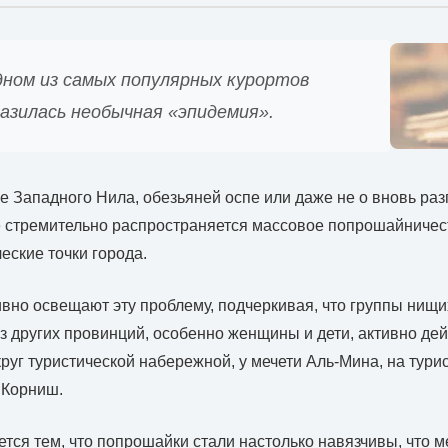
дном из самых популярных курортов
азилась необычная «эпидемия».
ке Западного Нила, обезьяней оспе или даже не о вновь ра
е стремительно распространяется массовое попрошайничес
еские точки города.
но освещают эту проблему, подчеркивая, что группы нищи
з других провинций, особенно женщины и дети, активно де
круг туристической набережной, у мечети Аль-Мина, на тури
 Корниш.
тся тем, что попрошайки стали настолько навязчивы, что 