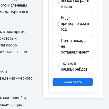
несколько раз в
многочисленным
месяц
имидж туризма в
Редко,
примерно раз в
год
ть меры против
х которых
Почти никогда
сты особо
не
ся здесь не по
останавливают
Только в
рамках рейдов
их и
введении «черного
Голосовать
ю миграцией и
приезжающих