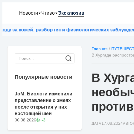
Новости
Чтиво
Эксклюзив
▼
▼
а кожей: разбор пяти физиологических заблуждений
⚡
И
Главная
/
ПУТЕШЕС
В Хургаде распростр
В Хург
Популярные новости
необыч
JoM: Биологи изменили
представление о змеях
против
после открытия у них
настоящей шеи
06.08.2026
👍 -3
17.08.2024
ДАТА
АВТО