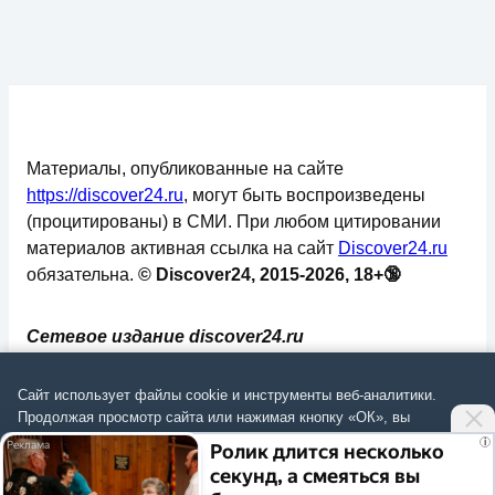
Материалы, опубликованные на сайте
https://discover24.ru
, могут быть воспроизведены
(процитированы) в СМИ. При любом цитировании
материалов активная ссылка на сайт
Discover24.ru
обязательна.
© Discover24, 2015-2026, 18+🔞
Сетевое издание discover24.ru
зарегистрировано в Федеральной службе по
надзору в сфере связи, информационных
Сайт использует файлы cookie и инструменты веб-аналитики.
технологий и массовых коммуникаций
Продолжая просмотр сайта или нажимая кнопку «ОК», вы
подтверждаете
согласие на обработку данных
согласно
Политике
.
(Роскомнадзор). Регистрационный номер: ЭЛ №
i
Ролик длится несколько
ФС 77 - 73793.
секунд, а смеяться вы
Согласиться