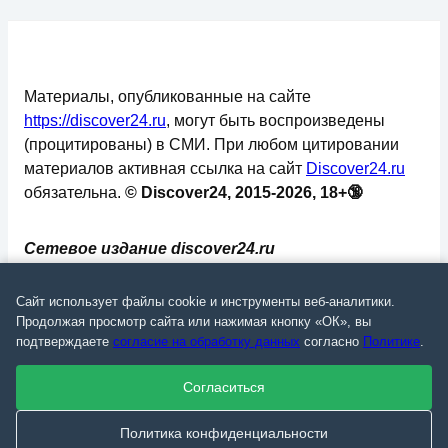
Материалы, опубликованные на сайте
https://discover24.ru
, могут быть воспроизведены
(процитированы) в СМИ. При любом цитировании
материалов активная ссылка на сайт
Discover24.ru
обязательна.
© Discover24, 2015-2026, 18+🔞
Сетевое издание discover24.ru
зарегистрировано в Федеральной службе по
надзору в сфере связи, информационных
Сайт использует файлы cookie и инструменты веб-аналитики.
технологий и массовых коммуникаций
Продолжая просмотр сайта или нажимая кнопку «ОК», вы
подтверждаете
согласие на обработку данных
согласно
Политике
.
(Роскомнадзор). Регистрационный номер: ЭЛ №
ФС 77 - 73793.
Согласиться
✅
📄
💬
🔐
📝
⚙️
Политика конфиденциальности