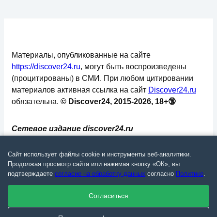
Материалы, опубликованные на сайте
https://discover24.ru
, могут быть воспроизведены
(процитированы) в СМИ. При любом цитировании
материалов активная ссылка на сайт
Discover24.ru
обязательна.
© Discover24, 2015-2026, 18+🔞
Сетевое издание discover24.ru
зарегистрировано в Федеральной службе по
надзору в сфере связи, информационных
Сайт использует файлы cookie и инструменты веб-аналитики.
технологий и массовых коммуникаций
Продолжая просмотр сайта или нажимая кнопку «ОК», вы
подтверждаете
согласие на обработку данных
согласно
Политике
.
(Роскомнадзор). Регистрационный номер: ЭЛ №
ФС 77 - 73793.
Согласиться
✅
📄
💬
🔐
📝
⚙️