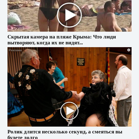
Скрытая камера на пляже Крыма: Что люди
вытворяют, когда их не видят...
i
Ролик длится несколько секунд, а смеяться вы
будете долго