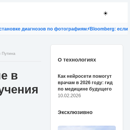
☀️
овке диагнозов по фотографиям
⚡
Bloomberg: если в СШ
я Путина
О технологиях
е в
Как нейросети помогут
врачам в 2026 году: гид
 учения
по медицине будущего
10.02.2026
Эксклюзивно