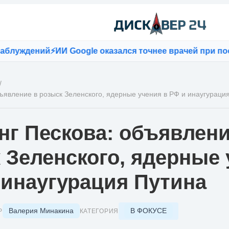
уждений
⚡
ИИ Google оказался точнее врачей при постан
/
ъявление в розыск Зеленского, ядерные учения в РФ и инаугураци
г Пескова: объявлени
 Зеленского, ядерные
 инаугурация Путина
Валерия Минакина
В ФОКУСЕ
Р
КАТЕГОРИЯ