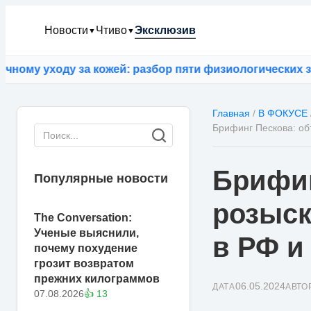
Новости
Чтиво
Эксклюзив
▼
▼
у уходу за кожей: разбор пяти физиологических забл
Главная
/
В ФОКУСЕ
Брифинг Пескова: об
Брифин
Популярные новости
розыск
The Conversation:
Ученые выяснили,
в РФ и
почему похудение
грозит возвратом
прежних килограммов
06.05.2024
ДАТА
АВТО
07.08.2026
👍 13