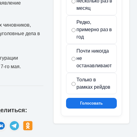
несколько раз в
заявление
месяц
Редко,
х чиновников,
примерно раз в
уголовные дела в
год
Почти никогда
угурации
не
останавливают
7-го мая.
Только в
рамках рейдов
Голосовать
елиться: