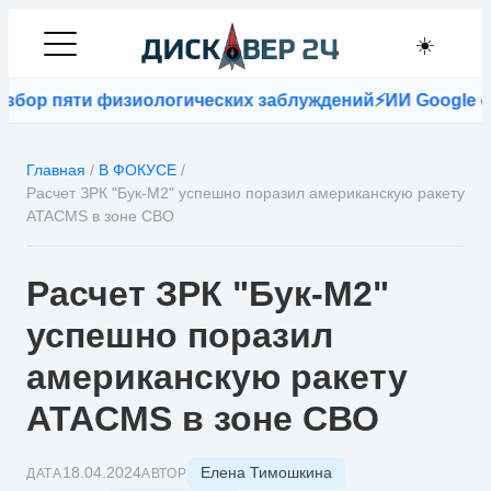
☀️
 пяти физиологических заблуждений
⚡
ИИ Google оказалс
Главная
/
В ФОКУСЕ
/
Расчет ЗРК "Бук-М2" успешно поразил американскую ракету
ATACMS в зоне СВО
Расчет ЗРК "Бук-М2"
успешно поразил
американскую ракету
ATACMS в зоне СВО
Елена Тимошкина
18.04.2024
ДАТА
АВТОР