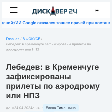
☀️
ений
⚡
ИИ Google оказался точнее врачей при постановк
Главная
/
В ФОКУСЕ
/
Лебедев: в Кременчуге зафиксированы прилеты по
аэродрому или НПЗ
Лебедев: в Кременчуге
зафиксированы
прилеты по аэродрому
или НПЗ
Елена Тимошкина
24.04.2024
ДАТА
АВТОР