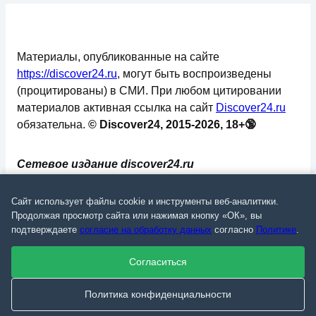
Материалы, опубликованные на сайте
https://discover24.ru
, могут быть воспроизведены
(процитированы) в СМИ. При любом цитировании
материалов активная ссылка на сайт
Discover24.ru
обязательна.
© Discover24, 2015-2026, 18+🔞
Сетевое издание discover24.ru
зарегистрировано в Федеральной службе по
надзору в сфере связи, информационных
Сайт использует файлы cookie и инструменты веб-аналитики.
технологий и массовых коммуникаций
Продолжая просмотр сайта или нажимая кнопку «ОК», вы
подтверждаете
согласие на обработку данных
согласно
Политике
.
(Роскомнадзор). Регистрационный номер: ЭЛ №
ФС 77 - 73793.
Согласиться
✅
📄
💬
🔐
📝
⚙️
Политика конфиденциальности