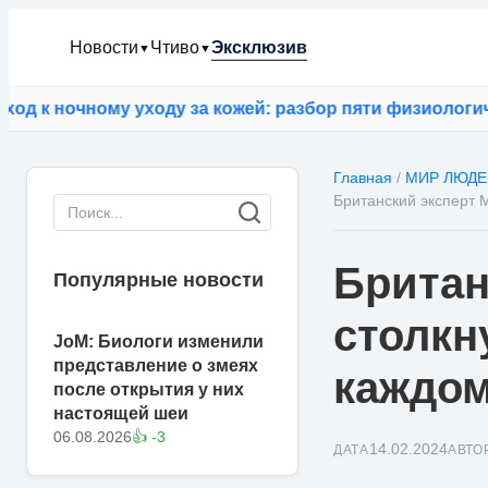
Новости
Чтиво
Эксклюзив
▼
▼
 ночному уходу за кожей: разбор пяти физиологическ
Главная
/
МИР ЛЮДЕ
Британский эксперт 
Британ
Популярные новости
столкн
JoM: Биологи изменили
представление о змеях
каждом
после открытия у них
настоящей шеи
06.08.2026
👍 -3
14.02.2024
ДАТА
АВТО