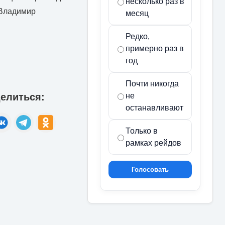
несколько раз в
 Владимир
месяц
Редко,
примерно раз в
год
Почти никогда
елиться:
не
останавливают
Только в
рамках рейдов
Голосовать