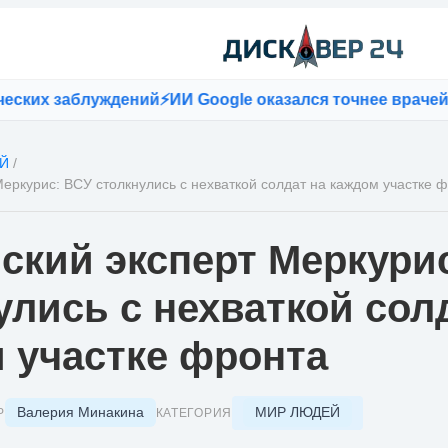
их заблуждений
⚡
ИИ Google оказался точнее врачей пр
Й
/
Меркурис: ВСУ столкнулись с нехваткой солдат на каждом участке 
ский эксперт Меркури
улись с нехваткой сол
 участке фронта
Валерия Минакина
МИР ЛЮДЕЙ
Р
КАТЕГОРИЯ