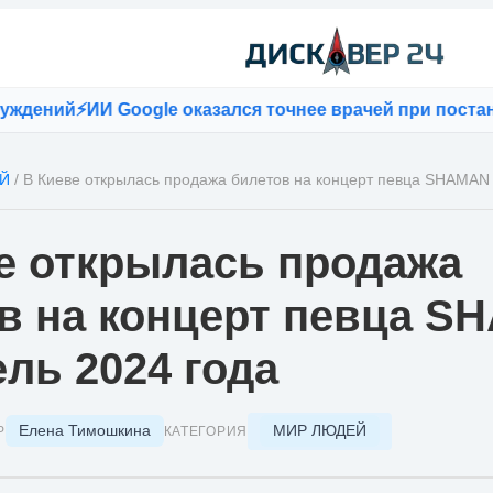
ний
⚡
ИИ Google оказался точнее врачей при постановк
Й
/
В Киеве открылась продажа билетов на концерт певца SHAMAN 
е открылась продажа
в на концерт певца 
ель 2024 года
Елена Тимошкина
МИР ЛЮДЕЙ
Р
КАТЕГОРИЯ