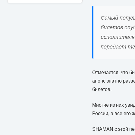
Самый попул
билетов опу
исполнителя 
передает тг
Отмечается, что б
анонс знатно разв
билетов.
Многие из них увид
России, а все его
SHAMAN с этой пес