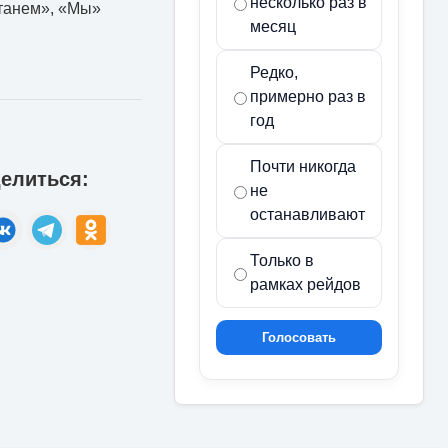
несколько раз в
станем», «Мы»
месяц
Редко,
примерно раз в
год
Почти никогда
елиться:
не
останавливают
Только в
рамках рейдов
Голосовать