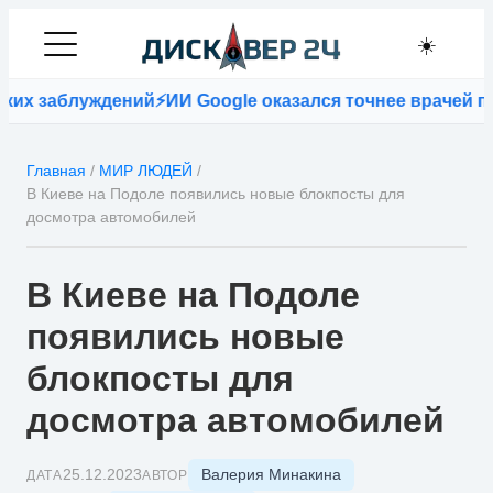
☀️
их заблуждений
⚡
ИИ Google оказался точнее врачей при
Главная
/
МИР ЛЮДЕЙ
/
В Киеве на Подоле появились новые блокпосты для
досмотра автомобилей
В Киеве на Подоле
появились новые
блокпосты для
досмотра автомобилей
Валерия Минакина
25.12.2023
ДАТА
АВТОР