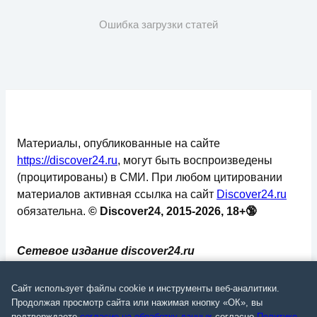
Ошибка загрузки статей
Материалы, опубликованные на сайте
https://discover24.ru
, могут быть воспроизведены
(процитированы) в СМИ. При любом цитировании
материалов активная ссылка на сайт
Discover24.ru
обязательна.
© Discover24, 2015-2026, 18+🔞
Сетевое издание discover24.ru
зарегистрировано в Федеральной службе по
надзору в сфере связи, информационных
Сайт использует файлы cookie и инструменты веб-аналитики.
технологий и массовых коммуникаций
Продолжая просмотр сайта или нажимая кнопку «ОК», вы
подтверждаете
согласие на обработку данных
согласно
Политике
.