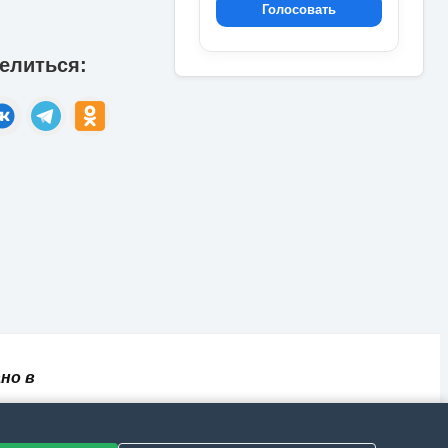
Голосовать
елиться:
но в
✅
📄
💬
🔐
📝
⚙️