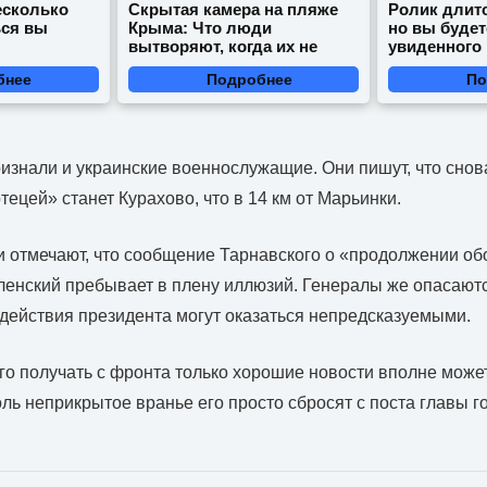
есколько
Скрытая камера на пляже
Ролик длитс
ься вы
Крыма: Что люди
но вы будет
вытворяют, когда их не
увиденного
видят...
бнее
Подробнее
По
изнали и украинские военнослужащие. Они пишут, что снов
ецей» станет Курахово, что в 14 км от Марьинки.
и отмечают, что сообщение Тарнавского о «продолжении о
еленский пребывает в плену иллюзий. Генералы же опасаютс
к действия президента могут оказаться непредсказуемыми.
о получать с фронта только хорошие новости вполне может
оль неприкрытое вранье его просто сбросят с поста главы г