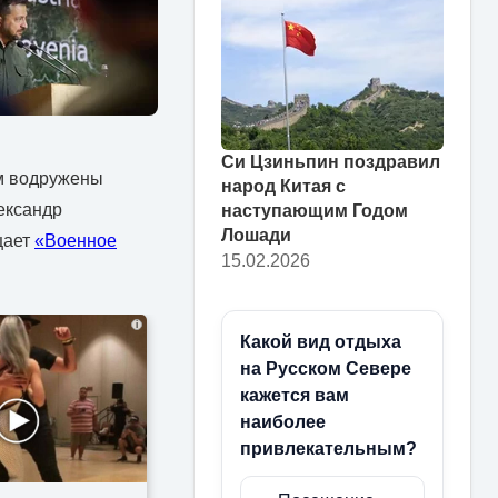
Си Цзиньпин поздравил
им водружены
народ Китая с
ександр
наступающим Годом
Лошади
щает
«Военное
15.02.2026
i
Какой вид отдыха
на Русском Севере
кажется вам
наиболее
привлекательным?