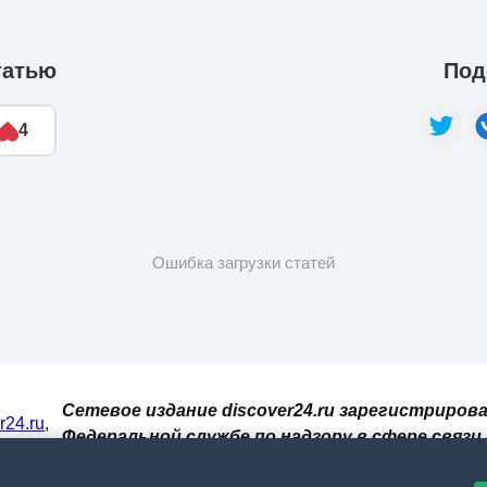
татью
Под
4
Ошибка загрузки статей
Сетевое издание discover24.ru зарегистрирова
er24.ru
,
Федеральной службе по надзору в сфере связи,
И. При
информационных технологий и массовых
 сайт