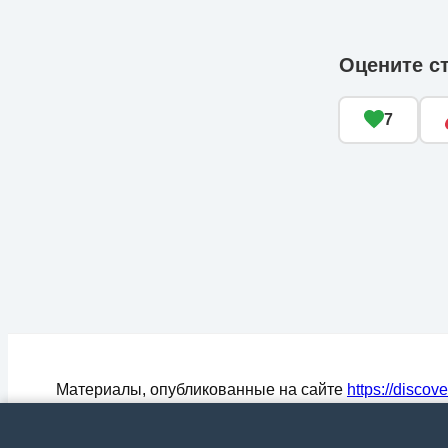
Оцените с
7
Материалы, опубликованные на сайте
https://discov
могут быть воспроизведены (процитированы) в СМ
любом цитировании материалов активная ссылка на