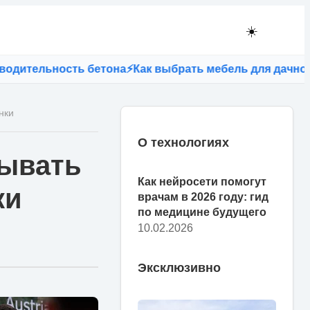
☀️
льность бетона
⚡
Как выбрать мебель для дачного учас
нки
О технологиях
дывать
Как нейросети помогут
ки
врачам в 2026 году: гид
по медицине будущего
10.02.2026
Эксклюзивно