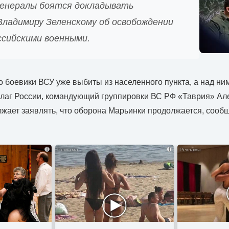
генералы боятся докладывать
Владимиру Зеленскому об освобождении
ссийскими военными.
то боевики ВСУ уже выбиты из населенного пункта, а над н
лаг России, командующий группировки ВС РФ «Таврия» Ал
жает заявлять, что оборона Марьинки продолжается, сооб
i
i