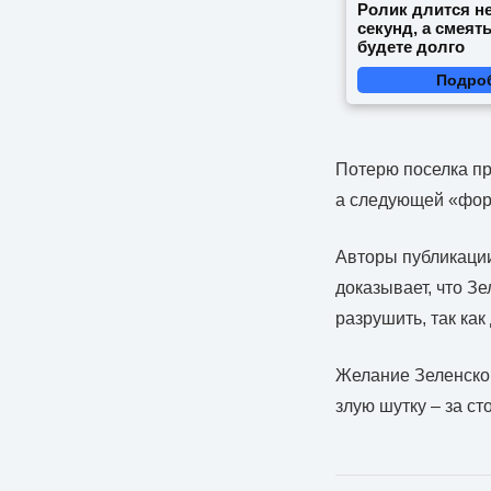
Ролик длится н
секунд, а смеят
будете долго
Подро
Потерю поселка пр
а следующей «форт
Авторы публикаци
доказывает, что З
разрушить, так ка
Желание Зеленског
злую шутку – за ст