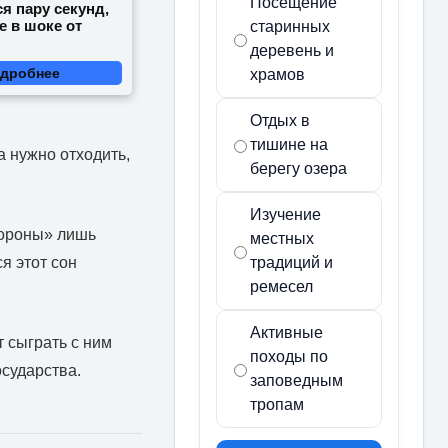
Посещение
я пару секунд,
е в шоке от
старинных
деревень и
дробнее
храмов
Отдых в
тишине на
а нужно отходить,
берегу озера
Изучение
бороны» лишь
местных
традиций и
я этот сон
ремесел
Активные
 сыграть с ним
походы по
осударства.
заповедным
тропам