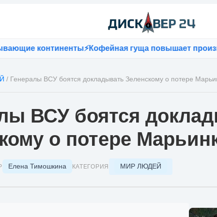
ие континенты
⚡
Кофейная гуща повышает производите
Й
/
Генералы ВСУ боятся докладывать Зеленскому о потере Марьи
лы ВСУ боятся докла
кому о потере Марьин
Елена Тимошкина
МИР ЛЮДЕЙ
Р
КАТЕГОРИЯ