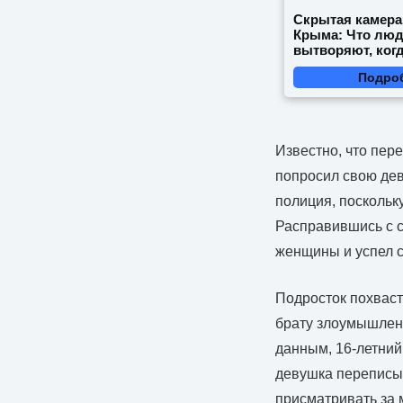
Скрытая камера
Крыма: Что лю
вытворяют, когд
видят...
Подро
Известно, что пер
попросил свою дев
полиция, поскольк
Расправившись с с
женщины и успел с
Подросток похваст
брату злоумышленн
данным, 16-летний
девушка переписыв
присматривать за