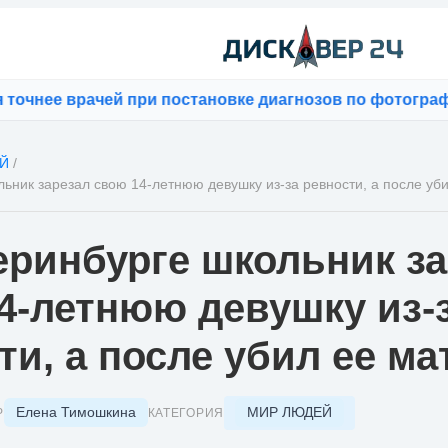
е врачей при постановке диагнозов по фотографиям
⚡
B
Й
/
льник зарезал свою 14-летнюю девушку из-за ревности, а после уб
еринбурге школьник з
4-летнюю девушку из-
ти, а после убил ее ма
Елена Тимошкина
МИР ЛЮДЕЙ
Р
КАТЕГОРИЯ