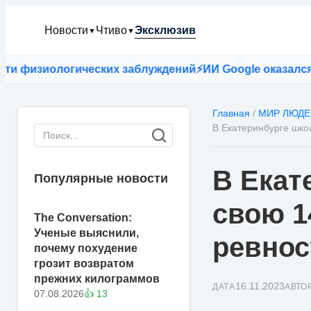
Новости
Чтиво
Эксклюзив
▼
▼
изиологических заблуждений
⚡
ИИ Google оказался точне
Главная
/
МИР ЛЮДЕ
В Екатеринбурге шко
В Екат
Популярные новости
свою 1
The Conversation:
Ученые выяснили,
ревнос
почему похудение
грозит возвратом
прежних килограммов
16.11.2023
ДАТА
АВТО
07.08.2026
👍 13