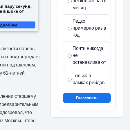
несколько раз в
я пару секунд,
месяц
е в шоке от
Редко,
дробнее
примерно раз в
год
Почти никогда
близости парень
не
 факт подтверждает
останавливают
ати под одеялом.
у 61-летней
Только в
рамках рейдов
уплении старшему
Голосовать
 предварительным
одозревал, что
из Москвы, чтобы