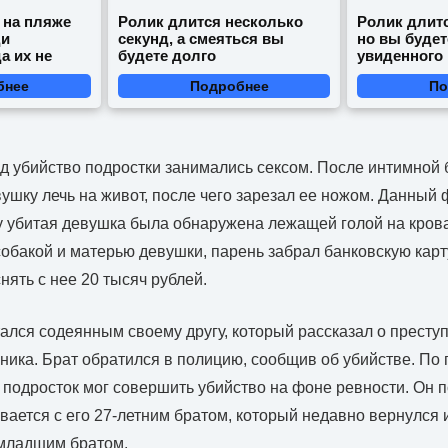
 на пляже
Ролик длится несколько
Ролик длитс
ди
секунд, а смеяться вы
но вы будет
а их не
будете долго
увиденного
бнее
Подробнее
По
ед убийство подростки занимались сексом. После интимной 
ушку лечь на живот, после чего зарезал ее ножом. Данный
у убитая девушка была обнаружена лежащей голой на кров
обакой и матерью девушки, парень забрал банковскую карт
нять с нее 20 тысяч рублей.
ался содеянным своему другу, который рассказал о прест
ика. Брат обратился в полицию, сообщив об убийстве. По
 подросток мог совершить убийство на фоне ревности. Он п
ается с его 27-летним братом, который недавно вернулся 
 младшим братом.