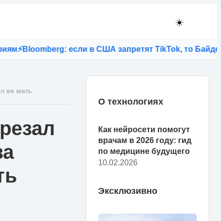
☀️
loomberg: если в США запретят TikTok, то Байден лиш
ил ее мать
О технологиях
арезал
Как нейросети помогут
врачам в 2026 году: гид
за
по медицине будущего
10.02.2026
ть
Эксклюзивно