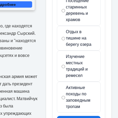
Посещение
дробнее
старинных
деревень и
храмов
о, где находятся
Отдых в
ександр Сырский.
тишине на
ваны и "находятся
берегу озера
повиновение
цсетях и вовсе
Изучение
местных
традиций и
ремесел
инская армия может
т дать президент
Активные
военная машина
походы по
циалист. Матвийчук
заповедным
аз была
тропам
ных упреждающих