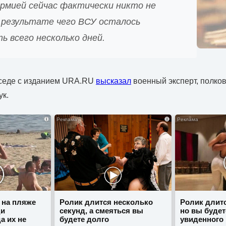
армией сейчас фактически никто не
в результате чего ВСУ осталось
 всего несколько дней.
еседе с изданием URA.RU
высказал
военный эксперт, полков
ук.
i
i
 на пляже
Ролик длится несколько
Ролик длитс
ди
секунд, а смеяться вы
но вы будет
а их не
будете долго
увиденного