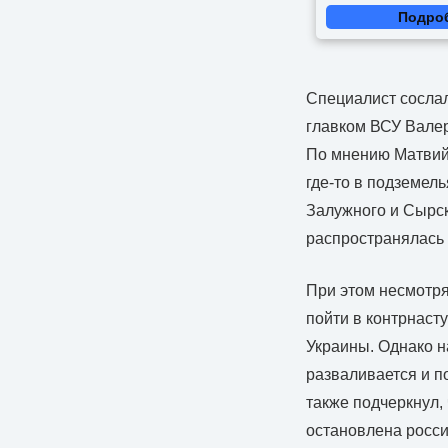
видят...
Подро
Специалист сослал
главком ВСУ Вале
По мнению Матвийч
где-то в подземел
Залужного и Сырск
распространялась
При этом несмотря
пойти в контрнаст
Украины. Однако н
разваливается и п
также подчеркнул,
остановлена росс