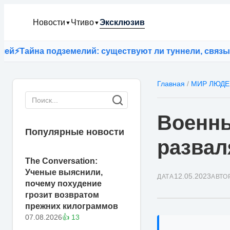
Новости
Чтиво
Эксклюзив
▼
▼
йна подземелий: существуют ли туннели, связывающи
Главная
/
МИР ЛЮДЕ
Военны
Популярные новости
развал
The Conversation:
Ученые выяснили,
12.05.2023
ДАТА
АВТО
почему похудение
грозит возвратом
прежних килограммов
07.08.2026
👍 13