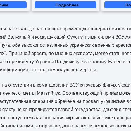
бнее
Подробнее
По
ся на то, что до настоящего времени достоверно неизвестн
рий Залужный и командующий Сухопутными силами ВСУ Ал
ука, оба высокопоставленных украинских военных аресто
ьях". Причиной ареста, по мнению эксперта, могло стать не
ого президенту Украины Владимиру Зеленскому. Ранее в со
 информация, что оба командующих мертвы.
 на отсутствии в командовании ВСУ ключевых фигур, укра
упление, отметил Матвийчук. Соответствующий приказ може
аступательная операция обречена на провал: украинская 
о факту не контролируется главой государства, добавил спе
 что наступательная операция украинских войск уже один р
ийскими силами, которые недавно нанесли несколько важ