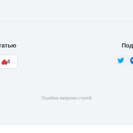
татью
Под
0
Ошибка загрузки статей