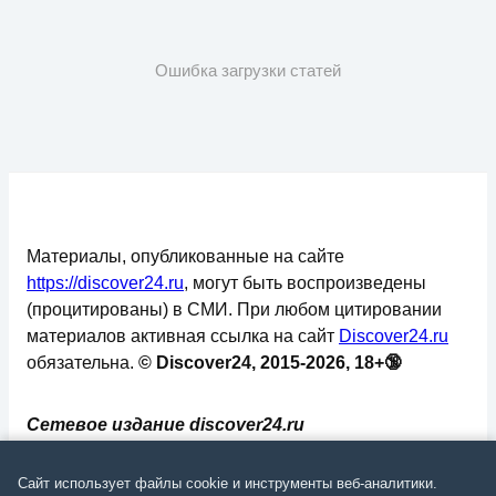
Ошибка загрузки статей
Материалы, опубликованные на сайте
https://discover24.ru
, могут быть воспроизведены
(процитированы) в СМИ. При любом цитировании
материалов активная ссылка на сайт
Discover24.ru
обязательна.
© Discover24, 2015-2026, 18+🔞
Сетевое издание discover24.ru
зарегистрировано в Федеральной службе по
надзору в сфере связи, информационных
Сайт использует файлы cookie и инструменты веб-аналитики.