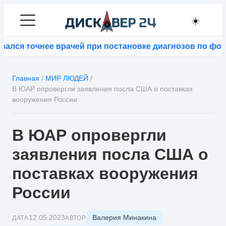
☀️
точнее врачей при постановке диагнозов по фотограф
Главная
/
МИР ЛЮДЕЙ
/
В ЮАР опровергли заявления посла США о поставках
вооружения России
В ЮАР опровергли
заявления посла США о
поставках вооружения
России
Валерия Минакина
12.05.2023
ДАТА
АВТОР