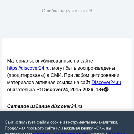
Ошибка загрузки статей
Материалы, опубликованные на сайте
https://discover24.ru
, могут быть воспроизведены
(процитированы) в СМИ. При любом цитировании
материалов активная ссылка на сайт
Discover24.ru
обязательна.
© Discover24, 2015-2026, 18+🔞
Сетевое издание discover24.ru
зарегистрировано в Федеральной службе по
надзору в сфере связи, информационных
Сайт использует файлы cookie и инструменты веб-аналитики.
технологий и массовых коммуникаций
Продолжая просмотр сайта или нажимая кнопку «ОК», вы