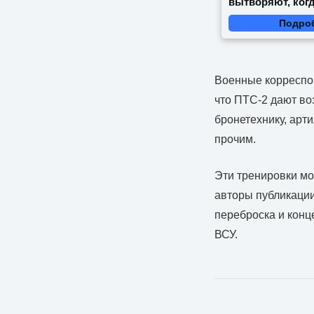
вытворяют, когд
видят...
Подро
Военные корреспон
что ПТС-2 дают во
бронетехнику, арт
прочим.
Эти тренировки мо
авторы публикаци
переброска и конц
ВСУ.