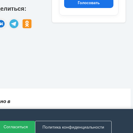
Голосовать
елиться:
но в
✅
📄
💬
🔐
📝
⚙️
ный
Согласиться
Политика конфиденциальности