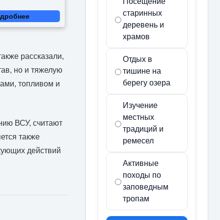
Посещение
старинных
дробнее
деревень и
храмов
акже рассказали,
Отдых в
ав, но и тяжелую
тишине на
берегу озера
ами, топливом и
Изучение
местных
нию ВСУ, считают
традиций и
ется также
ремесел
кующих действий
Активные
походы по
заповедным
тропам