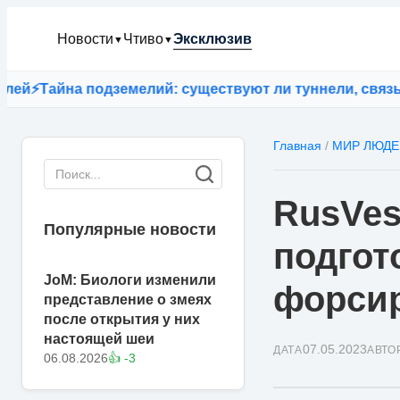
Новости
Чтиво
Эксклюзив
▼
▼
Тайна подземелий: существуют ли туннели, связываю
Главная
/
МИР ЛЮДЕ
RusVes
Популярные новости
подгот
JoM: Биологи изменили
форсир
представление о змеях
после открытия у них
настоящей шеи
07.05.2023
ДАТА
АВТО
06.08.2026
👍 -3