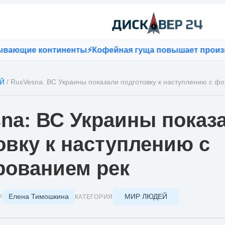
щие континенты
⚡
Кофейная гуща повышает производите
Й
/
RusVesna: ВС Украины показали подготовку к наступлению с ф
na: ВС Украины показ
овку к наступлению с
ованием рек
Елена Тимошкина
МИР ЛЮДЕЙ
Р
КАТЕГОРИЯ