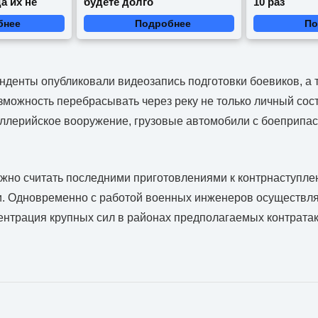
а их не
будете долго
10 раз
бнее
Подробнее
По
денты опубликовали видеозапись подготовки боевиков, а т
зможность перебрасывать через реку не только личный сост
иллерийское вооружение, грузовые автомобили с боеприпас
жно считать последними приготовлениями к контрнаступле
и. Одновременно с работой военных инженеров осуществля
ентрация крупных сил в районах предполагаемых контрата