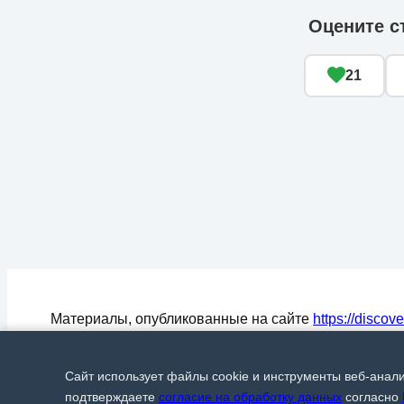
Оцените с
21
Материалы, опубликованные на сайте
https://discov
могут быть воспроизведены (процитированы) в СМ
любом цитировании материалов активная ссылка на
Сайт использует файлы cookie и инструменты веб-анал
Discover24.ru
обязательна.
© Discover24, 2015-2026
подтверждаете
согласие на обработку данных
согласно