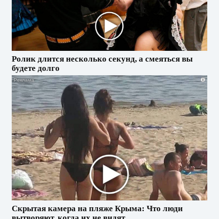
Ролик длится несколько секунд, а смеяться вы
будете долго
i
Скрытая камера на пляже Крыма: Что люди
вытворяют, когда их не видят...