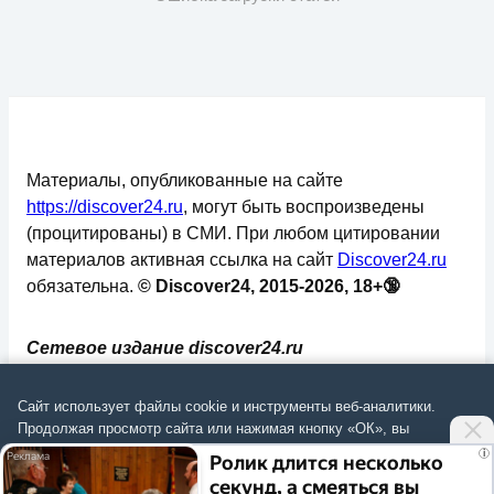
Материалы, опубликованные на сайте
https://discover24.ru
, могут быть воспроизведены
(процитированы) в СМИ. При любом цитировании
материалов активная ссылка на сайт
Discover24.ru
обязательна.
© Discover24, 2015-2026, 18+🔞
Сетевое издание discover24.ru
зарегистрировано в Федеральной службе по
надзору в сфере связи, информационных
Сайт использует файлы cookie и инструменты веб-аналитики.
технологий и массовых коммуникаций
Продолжая просмотр сайта или нажимая кнопку «ОК», вы
подтверждаете
согласие на обработку данных
согласно
Политике
.
(Роскомнадзор). Регистрационный номер: ЭЛ №
i
Ролик длится несколько
ФС 77 - 73793.
секунд, а смеяться вы