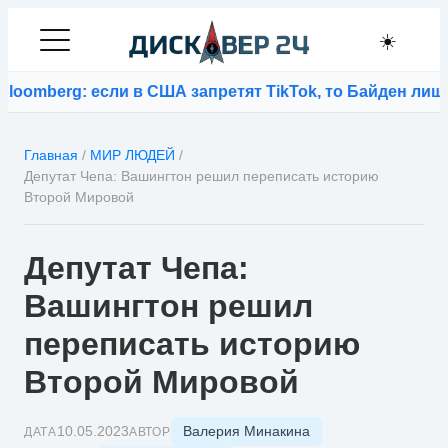
☀️
rg: если в США запретят TikTok, то Байден лишится м
Главная
/
МИР ЛЮДЕЙ
/
Депутат Чепа: Вашингтон решил переписать историю
Второй Мировой
Депутат Чепа:
Вашингтон решил
переписать историю
Второй Мировой
Валерия Минакина
10.05.2023
ДАТА
АВТОР