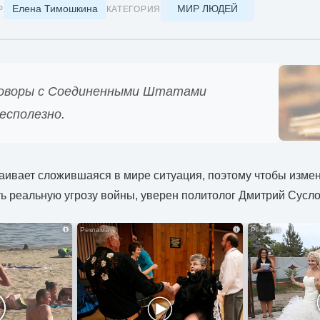
Елена Тимошкина
МИР ЛЮДЕЙ
Р
КАТЕГОРИЯ
оворы с Соединенными Штатами
есполезно.
аивает сложившаяся в мире ситуация, поэтому чтобы измени
ь реальную угрозу войны, уверен политолог Дмитрий Сусло
i
i