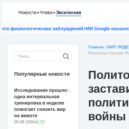
Новости
Чтиво
Эксклюзив
▼
▼
изиологических заблуждений
⚡
ИИ Google оказался точн
Главная
/
МИР ЛЮДЕ
Политолог Суслов: Р
Полито
Популярные новости
застав
Исследование прошло:
одна интервальная
полити
тренировка в неделю
помогает снизить жир
войны
на животе
05.08.2026
👍 23