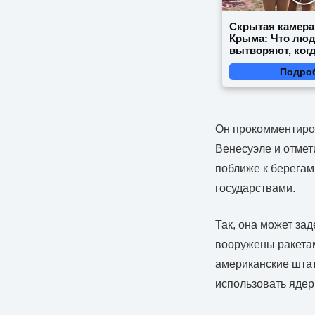
Скрытая камера
Крыма: Что лю
вытворяют, когд
видят...
Подро
Он прокомментиров
Венесуэле и отмет
поближе к берегам
государствами.
Так, она может за
вооружены ракетам
американские шта
использовать ядер