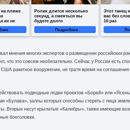
 на пляже
Ролик длится несколько
Этот танец 
ди
секунд, а смеяться вы
вас без сло
а их не
будете долго
10 раз
бнее
Подробнее
По
ал мнения многих экспертов о размещении российских раке
ил, что это совсем необязательно. Сейчас у России есть сп
 США ракетное вооружение, не тратя время на соглашения
действовать подводные лодки проектов «Борей» или «Ясен
и «Булава», залпы которых способны стереть с лица земл
ты. Вторые несут крылатые «Калибры», также имеющие во
ные боеголовки.