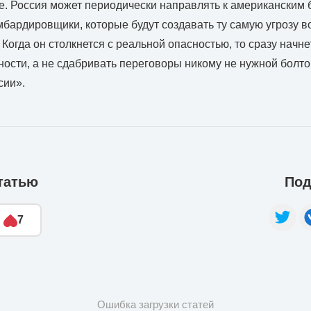
се. Россия может периодически направлять к американским 
мбардировщики, которые будут создавать ту самую угрозу в
 Когда он столкнется с реальной опасностью, то сразу начн
ности, а не сдабривать переговоры никому не нужной болто
сии».
татью
Под
7
Ошибка загрузки статей