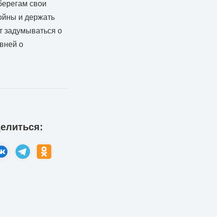
берегам свои
ойны и держать
ет задумываться о
вней о
елиться: