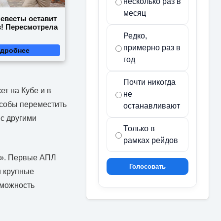
несколько раз в
месяц
невесты оставит
в! Пересмотрела
Редко,
примерно раз в
дробнее
год
Почти никогда
т на Кубе и в
не
особы переместить
останавливают
 с другими
Только в
рамках рейдов
ь». Первые АПЛ
Голосовать
и крупные
зможность