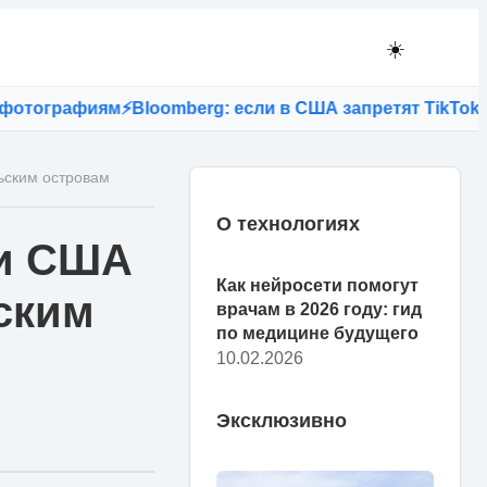
☀️
ографиям
⚡
Bloomberg: если в США запретят TikTok, то 
ьским островам
О технологиях
 и США
Как нейросети помогут
ским
врачам в 2026 году: гид
по медицине будущего
10.02.2026
Эксклюзивно