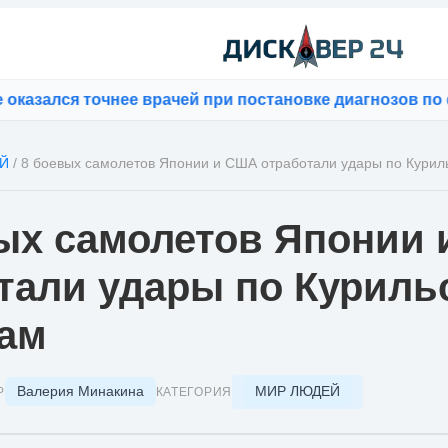
зался точнее врачей при постановке диагнозов по фот
Й
/
8 боевых самолетов Японии и США отработали удары по Курил
ых самолетов Японии
тали удары по Куриль
ам
Валерия Минакина
МИР ЛЮДЕЙ
Р
КАТЕГОРИЯ