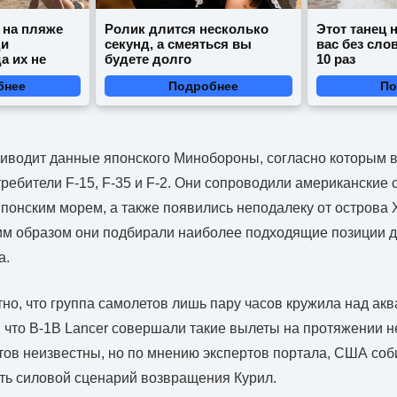
 на пляже
Ролик длится несколько
Этот танец 
ди
секунд, а смеяться вы
вас без сло
а их не
будете долго
10 раз
бнее
Подробнее
По
риводит данные японского Минобороны, согласно которым 
ребители F-15, F-35 и F-2. Они сопроводили американские 
понским морем, а также появились неподалеку от острова 
ким образом они подбирали наиболее подходящие позиции д
а.
тно, что группа самолетов лишь пару часов кружила над ак
 что B-1B Lancer совершали такие вылеты на протяжении н
тов неизвестны, но по мнению экспертов портала, США со
ть силовой сценарий возвращения Курил.