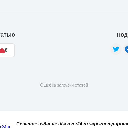
татью
Под
8
Ошибка загрузки статей
Сетевое издание discover24.ru зарегистрирова
er24.ru
,