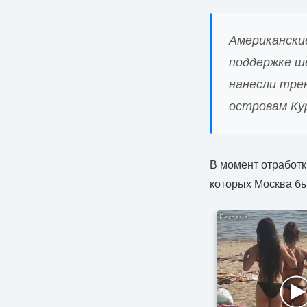
Американски
поддержке ш
нанесли тре
островам Ку
В момент отработк
которых Москва б