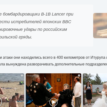
е бомбардировщики B-1B Lancer при
ести истребителей японских ВВС
нировочные удары по российским
рильской гряды.
и атаки они находились всего в 400 километров от Итурупа 
ыла вынуждена разворачивать дополнительные подразделен
i
i