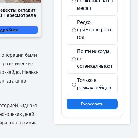
несколько раз в
месяц
невесты оставит
в! Пересмотрела
Редко,
примерно раз в
дробнее
год
Почти никогда
в операции были
не
стратегические
останавливают
Хоккайдо. Нельзя
Только в
ля атаки на
рамках рейдов
Голосовать
ваторией. Однако
ескольких дней
бираются помочь