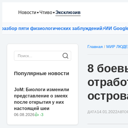
Новости
Чтиво
Эксклюзив
▼
▼
бор пяти физиологических заблуждений
⚡
ИИ Google ока
Главная
/
МИР ЛЮДЕ
8 боев
Популярные новости
отрабо
JoM: Биологи изменили
остров
представление о змеях
после открытия у них
настоящей шеи
14.01.2022
ДАТА
АВТО
06.08.2026
👍 -3