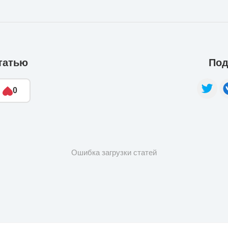
татью
Под
0
Ошибка загрузки статей