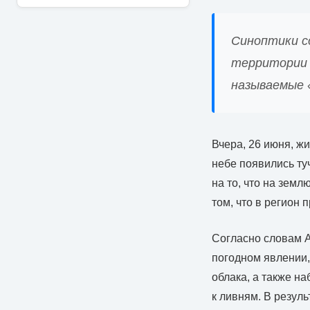
Синоптики с
территории 
называемые «
Вчера, 26 июня, ж
небе появились ту
на то, что на земл
том, что в регион 
Согласно словам А
погодном явлении,
облака, а также н
к ливням. В резул