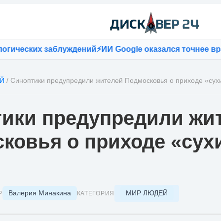
ческих заблуждений
⚡
ИИ Google оказался точнее враче
Й
/
Синоптики предупредили жителей Подмосковья о приходе «сухи
ики предупредили жи
ковья о приходе «сух
Валерия Минакина
МИР ЛЮДЕЙ
Р
КАТЕГОРИЯ