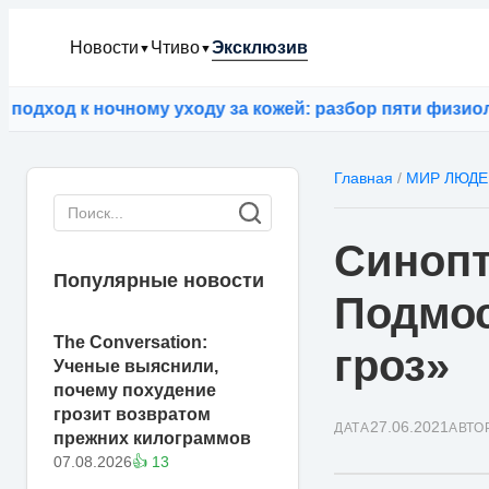
Новости
Чтиво
Эксклюзив
▼
▼
од к ночному уходу за кожей: разбор пяти физиологи
Главная
/
МИР ЛЮДЕ
Синопт
Популярные новости
Подмос
The Conversation:
гроз»
Ученые выяснили,
почему похудение
грозит возвратом
27.06.2021
ДАТА
АВТО
прежних килограммов
07.08.2026
👍 13