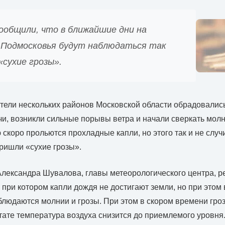
ообщили, что в ближайшие дни на
Подмосковья будут наблюдаться так
сухие грозы».
ители нескольких районов Московской области обрадовались
чи, возникли сильные порывы ветра и начали сверкать мол
ю скоро прольются прохладные капли, но этого так и не случ
пришли «сухие грозы».
лександра Шувалова, главы метеорологического центра, ре
 при котором капли дождя не достигают земли, но при этом
аблюдаются молнии и грозы. При этом в скором времени гро
ьтате температура воздуха снизится до приемлемого уровня