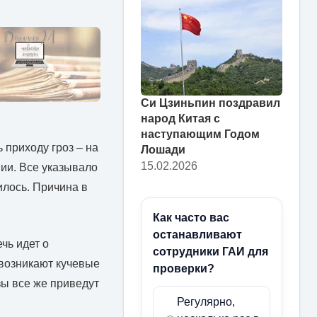
Си Цзиньпин поздравил
народ Китая с
наступающим Годом
 приходу гроз – на
Лошади
15.02.2026
нии. Все указывало
илось. Причина в
Как часто вас
останавливают
чь идет о
сотрудники ГАИ для
 возникают кучевые
проверки?
зы все же приведут
Регулярно,
.