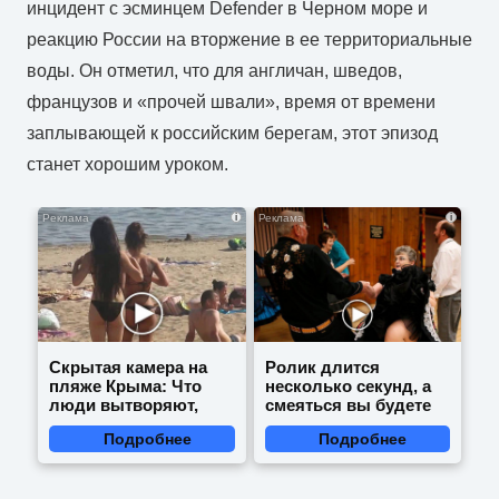
инцидент с эсминцем Defender в Черном море и
реакцию России на вторжение в ее территориальные
воды. Он отметил, что для англичан, шведов,
французов и «прочей швали», время от времени
заплывающей к российским берегам, этот эпизод
станет хорошим уроком.
i
i
Скрытая камера на
Ролик длится
пляже Крыма: Что
несколько секунд, а
люди вытворяют,
смеяться вы будете
когда их не видят...
долго
Подробнее
Подробнее