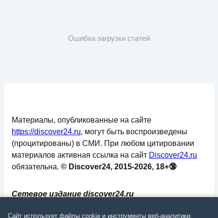
Ошибка загрузки статей
Материалы, опубликованные на сайте
https://discover24.ru
, могут быть воспроизведены
(процитированы) в СМИ. При любом цитировании
материалов активная ссылка на сайт
Discover24.ru
обязательна.
© Discover24, 2015-2026, 18+🔞
Сетевое издание discover24.ru
зарегистрировано в Федеральной службе по
Сайт использует файлы cookie и инструменты веб-аналитики.
надзору в сфере связи, информационных