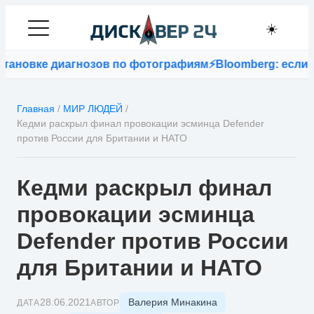
☀️
новке диагнозов по фотографиям
⚡
Bloomberg: если в С
Главная
/
МИР ЛЮДЕЙ
/
Кедми раскрыл финал провокации эсминца Defender
против России для Британии и НАТО
Кедми раскрыл финал
провокации эсминца
Defender против России
для Британии и НАТО
Валерия Минакина
28.06.2021
ДАТА
АВТОР