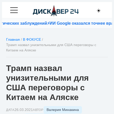
☀️
ических заблуждений
⚡
ИИ Google оказался точнее враче
Главная
/
В ФОКУСЕ
/
Трамп назвал унизительными для США переговоры с
Китаем на Аляске
Трамп назвал
унизительными для
США переговоры с
Китаем на Аляске
Валерия Минакина
26.03.2021
ДАТА
АВТОР