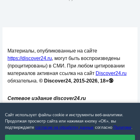
Материалы, опубликованные на сайте
https://discover24.ru
, могут быть воспроизведены
(процитированы) в СМИ. При любом цитировании
материалов активная ссылка на сайт
Discover24.ru
обязательна.
© Discover24, 2015-2026, 18+🔞
Сетевое издание discover24.ru
зарегистрировано в Федеральной службе по
надзору в сфере связи, информационных
Сайт использует файлы cookie и инструменты веб-аналитики.
технологий и массовых коммуникаций
Продолжая просмотр сайта или нажимая кнопку «ОК», вы
подтверждаете
согласие на обработку данных
согласно
Политике
.
(Роскомнадзор). Регистрационный номер: ЭЛ №
ФС 77 - 73793.